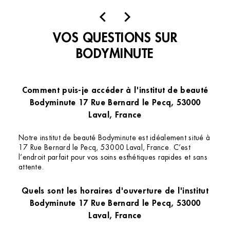
contente du tarif , proposition des offres
promotionnelles mais aussi de l’offre du
VOS QUESTIONS SUR
moment avec un petit massage des mains ✨
🌸 Merci
BODYMINUTE
Comment puis-je accéder à l'institut de beauté
Bodyminute 17 Rue Bernard le Pecq, 53000
Laval, France
Notre institut de beauté Bodyminute est idéalement situé à
17 Rue Bernard le Pecq, 53000 Laval, France. C’est
l’endroit parfait pour vos soins esthétiques rapides et sans
attente.
Quels sont les horaires d'ouverture de l'institut
Bodyminute 17 Rue Bernard le Pecq, 53000
Laval, France