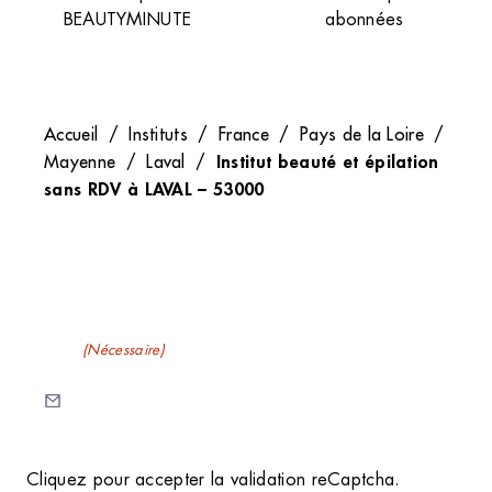
BEAUTYMINUTE
abonnées
Accueil
/
Instituts
/
France
/
Pays de la Loire
/
Institut beauté et épilation
Mayenne
/
Laval
/
sans RDV à LAVAL – 53000
Recevez nos newsletters
E-mail
(Nécessaire)
C
Cliquez pour accepter la validation reCaptcha.
A