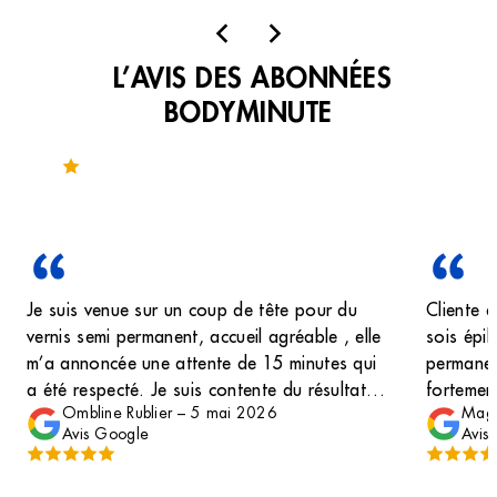
L’AVIS DES ABONNÉES
BODYMINUTE
Noté 4.1 sur 124 avis
Je suis venue sur un coup de tête pour du
Cliente depuis
vernis semi permanent, accueil agréable , elle
sois épi
m’a annoncée une attente de 15 minutes qui
permane
a été respecté. Je suis contente du résultat ,
fortement
Ombline Rublier
–
5 mai 2026
Maga
échange plutôt agréable Cela faisait 5 ans
(surtout 
Avis Google
Avis
que j’avais pas remis les pieds dans un body
minute je suis plutôt satisfaite je me refait une
bonne image de ce type de service Et très