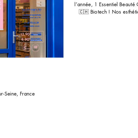
sans poil avec notre comparatif d
l’année, 1 Essentiel Beauté 
la lumière pulsée et le laser.
TOUS NOS CONSEILS
🇨🇭 Biotech ! Nos esthétic
r-Seine, France