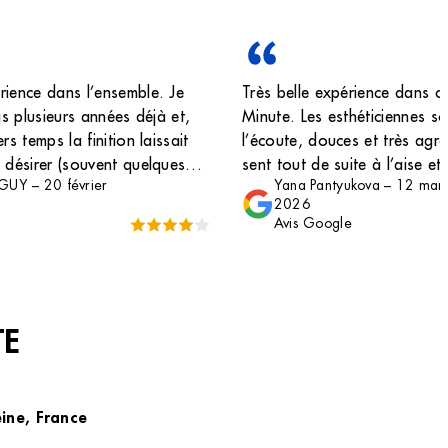
ience dans l’ensemble. Je
Très belle expérience dans c
is plusieurs années déjà et,
Minute. Les esthéticiennes s
rs temps la finition laissait
l’écoute, douces et très agr
 désirer (souvent quelques
sent tout de suite à l’aise et 
 GUY
–
20 février
Yana Pantyukova
–
12 mar
oi même), autant cette fois ci
C’est toujours un moment de
2026
 au mieux! Accueil et séance
moi. Merci à toute l’équipe 
Avis Google
ec Wallen!
gentillesse !
TE
ine, France