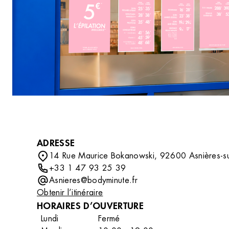
DÉCOUVRIR
compléter votre routine beauté avec des soins
professionnels tout en découvrant un
accessoire ou un indispensable qui vous
accompagnera au quotidien.
ADRESSE
14 Rue Maurice Bokanowski, 92600 Asnières-su
+33 1 47 93 25 39
Asnieres@bodyminute.fr
Obtenir l’itinéraire
HORAIRES D’OUVERTURE
Lundi
Fermé