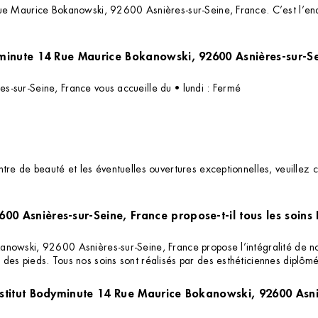
ue Maurice Bokanowski, 92600 Asnières-sur-Seine, France. C’est l’endro
Quels sont les horaires d'ouverture de l'institut Bodyminute 14 Rue Maurice Bokanowski, 92600 Asni
-sur-Seine, France vous accueille du • lundi : Fermé
re de beauté et les éventuelles ouvertures exceptionnelles, veuillez c
00 Asnières-sur-Seine, France propose-t-il tous les soins
owski, 92600 Asnières-sur-Seine, France propose l’intégralité de nos p
des pieds. Tous nos soins sont réalisés par des esthéticiennes diplôm
institut Bodyminute 14 Rue Maurice Bokanowski, 92600 Asn