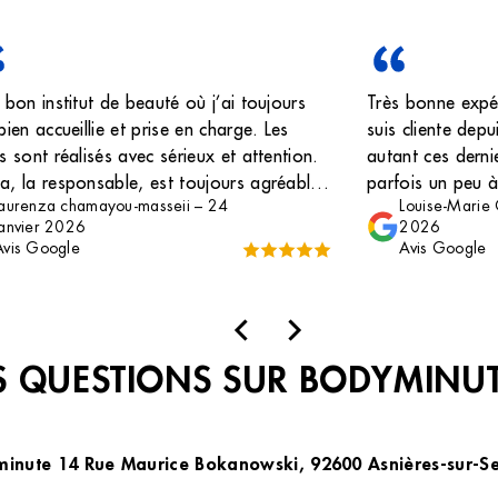
 bon institut de beauté où j’ai toujours
Très bonne expér
bien accueillie et prise en charge. Les
suis cliente depu
s sont réalisés avec sérieux et attention.
autant ces dernie
, la responsable, est toujours agréable,
parfois un peu à
laurenza chamayou-masseii
–
24
Louise-Marie
essionnelle et à l’écoute. L’équipe est
poils à retirer s
janvier 2026
2026
nisée et efficace, ce qui rend chaque
tout s’est passé
Avis Google
Avis Google
ez-vous agréable. Un institut que je
très agréable av
ommande sans hésitation.
 QUESTIONS SUR BODYMINU
yminute 14 Rue Maurice Bokanowski, 92600 Asnières-sur-Se