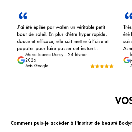
J’ai été épilée par wallen un véritable petit
Très
bout de soleil. En plus d’être hyper rapide,
été 
douce et efficace, elle sait mettre à l’aise et
soin
papoter pour faire passer cet instant
Asma
Marie-Jeanne Dorcy
–
24 février
« torture » en petit moment de convivialité. Je
prof
2026
la recommande +++ ma peau est immaculée
orga
Avis Google
et je repars plus détendue qu’à mon arrivée,
rend
la magie Wallen je dirai ✨
rec
VOS
Comment puis-je accéder à l'institut de beauté Bod