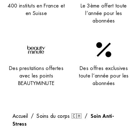
400 instituts en France et
Le 3ème offert toute
Centre Commercial Carrefour, 75 Av. Aristide
en Suisse
l’année pour les
Briand, 94110 Arcueil, France
abonnées
+33 1 49 69 06 52
4.1 (109 avis)
VOIR L’INSTITUT
OBTENIR L’ITINÉRAIRE
Des prestations offertes
Des offres exclusives
avec les points
toute l’année pour les
BEAUTYMINUTE
abonnées
Soin Anti-
Accueil
/
Soins du corps 🇨🇭
/
Stress
Institut de beauté – Arcueil