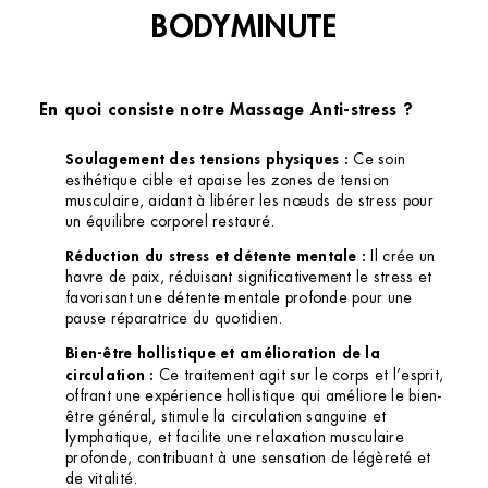
BODYMINUTE
Institut de beauté – Angers
En quoi consiste notre Massage Anti-stress ?
25 Rue Plantagenêt, 49100 Angers, France
+33 2 41 86 06 14
4.6 (277 avis)
Soulagement des tensions physiques :
Ce soin
esthétique cible et apaise les zones de tension
musculaire, aidant à libérer les nœuds de stress pour
VOIR L’INSTITUT
un équilibre corporel restauré.
OBTENIR L’ITINÉRAIRE
Réduction du stress et détente mentale :
Il crée un
havre de paix, réduisant significativement le stress et
favorisant une détente mentale profonde pour une
pause réparatrice du quotidien.
Bien-être hollistique et amélioration de la
circulation :
Ce traitement agit sur le corps et l’esprit,
offrant une expérience hollistique qui améliore le bien-
être général, stimule la circulation sanguine et
lymphatique, et facilite une relaxation musculaire
profonde, contribuant à une sensation de légèreté et
de vitalité.