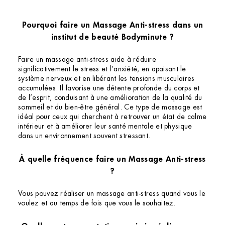
Institut de beauté – Antibes
Pourquoi faire un Massage Anti-stress dans un
institut de beauté Bodyminute ?
18 Bd du Président Wilson, 06600 Antibes,
France
+33 4 93 64 05 49
Faire un massage anti-stress aide à réduire
4.1 (149 avis)
significativement le stress et l’anxiété, en apaisant le
système nerveux et en libérant les tensions musculaires
VOIR L’INSTITUT
accumulées. Il favorise une détente profonde du corps et
de l’esprit, conduisant à une amélioration de la qualité du
OBTENIR L’ITINÉRAIRE
sommeil et du bien-être général. Ce type de massage est
idéal pour ceux qui cherchent à retrouver un état de calme
intérieur et à améliorer leur santé mentale et physique
dans un environnement souvent stressant.
À quelle fréquence faire un Massage Anti-stress
?
Vous pouvez réaliser un massage anti-stress quand vous le
voulez et au temps de fois que vous le souhaitez.