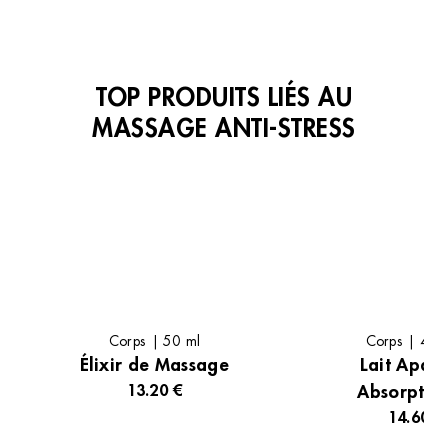
VOIR TOUS LES INSTITUTS
TOP PRODUITS LIÉS AU
Institut de beauté – Sarrola-
MASSAGE ANTI-STRESS
Carcopino
Parking Leclerc, Les Hameaux de Pernicaggio Lot
Pernicaggio, 20167 Sarrola-Carcopino, France
+33 4 95 50 53 85
4.7 (77 avis)
VOIR L’INSTITUT
OBTENIR L’ITINÉRAIRE
Corps | 50 ml
Corps | 400
Élixir de Massage
Lait Apais
13.20 €
Absorptio
14.60 €