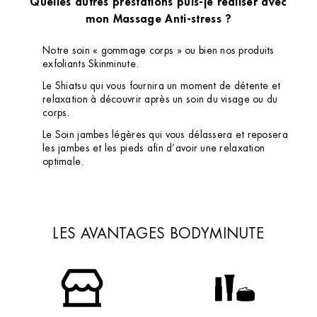
Quelles autres prestations puis-je réaliser avec
Institut de beauté – Antony
mon Massage Anti-stress ?
45 Av. Aristide Briand, 92160 Antony, France
Notre soin « gommage corps » ou bien nos produits
+33 1 46 68 79 61
exfoliants Skinminute.
4 (277 avis)
Le Shiatsu qui vous fournira un moment de détente et
relaxation à découvrir après un soin du visage ou du
VOIR L’INSTITUT
corps.
OBTENIR L’ITINÉRAIRE
Le Soin jambes légères qui vous délassera et reposera
les jambes et les pieds afin d’avoir une relaxation
optimale.
LES AVANTAGES BODYMINUTE
Institut de beauté – Arcueil