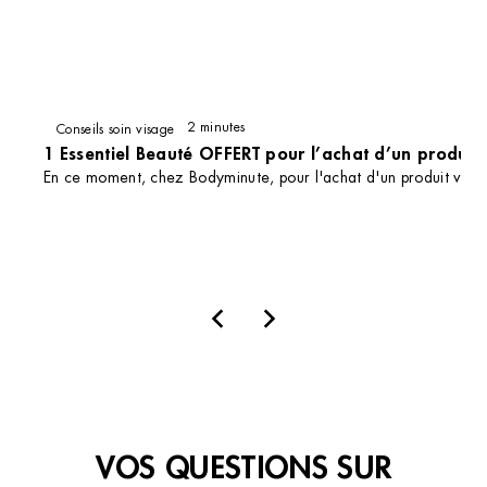
Institut de beauté – Anet
ZAC Le Debucher, Centre commercial E.Leclerc,
2 minutes
Conseils soin visage
28260 Anet, France
1 Essentiel Beauté OFFERT pour l’achat d’un produit v
+33 2 37 42 55 95
En ce moment, chez Bodyminute, pour l'achat d'un produit visa
4 (138 avis)
DÉCOUVRIR
VOIR L’INSTITUT
OBTENIR L’ITINÉRAIRE
TOUS NOS CONSEILS
VOS QUESTIONS SUR