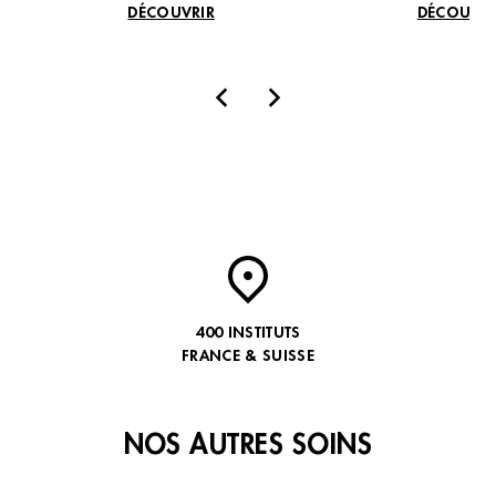
DÉCOUVRIR
DÉCOUVRI
Institut de beauté – Albi
VISITER NOTRE BOUTIQUE
CCial Les portes d'Albi, Rue des Portes d'Albi,
81000 Albi, France
+33 5 63 43 69 85
3.4 (147 avis)
VOIR L’INSTITUT
400 INSTITUTS
OBTENIR L’ITINÉRAIRE
FRANCE & SUISSE
NOS AUTRES SOINS