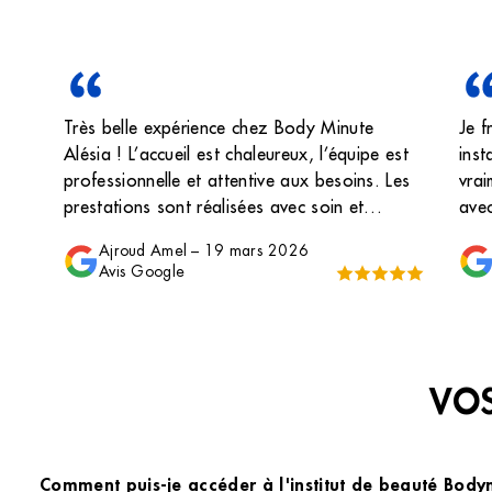
Très belle expérience chez Body Minute
Je f
Alésia ! L’accueil est chaleureux, l’équipe est
inst
professionnelle et attentive aux besoins. Les
vrai
prestations sont réalisées avec soin et
avec
efficacité, dans un institut propre et agréable.
lumi
Ajroud Amel
–
19 mars 2026
On se sent tout de suite à l’aise et bien
serv
Avis Google
conseillée. Je ressors toujours satisfaite,
détendue et avec un vrai moment de bien-
être. Je recommande sans hésitation !
VOS
Comment puis-je accéder à l'institut de beauté Body