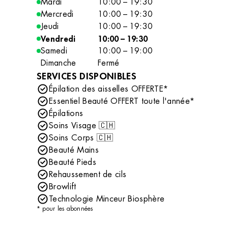
Mardi
10:00 – 19:30
Mercredi
10:00 – 19:30
Jeudi
10:00 – 19:30
Vendredi
10:00 – 19:30
Samedi
10:00 – 19:00
Dimanche
Fermé
SERVICES DISPONIBLES
Épilation des aisselles OFFERTE*
Essentiel Beauté OFFERT toute l'année*
Épilations
Soins Visage 🇨🇭
Soins Corps 🇨🇭
Beauté Mains
Beauté Pieds
Rehaussement de cils
Browlift
Technologie Minceur Biosphère
* pour les abonnées