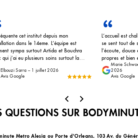
réquente cet institut depuis mon
L’accueil est ch
allation dans le 14eme. L’équipe est
se sent tout de s
ment sympa surtout Artida et Bouchra
l’écoute, douce 
 qui j’ai eu plusieurs soins surtout la
propres et bien 
Marie Schwoe
ère pulsée. Elles sont à l’écoute,
esthéticiennes s
Elbouzi Sarra
–
1 juillet 2026
2026
iables et toujours souriantes !
clientes et ça se
Avis Google
Avis Google
 QUESTIONS SUR BODYMINU
minute Metro Alesia ou Porte d'Orleans, 103 Av. du Généra