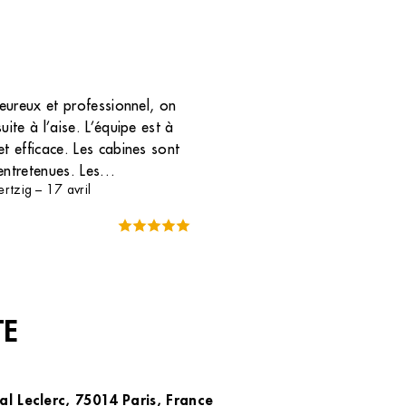
aleureux et professionnel, on
uite à l’aise. L’équipe est à
et efficace. Les cabines sont
entretenues. Les
rtzig
–
17 avril
avent s’adapter à leurs
 ressent. Merci !
TE
l Leclerc, 75014 Paris, France