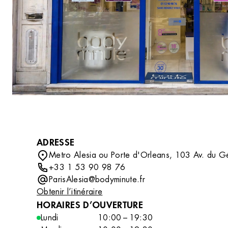
DÉCOUVRIR
compléter votre routine beauté avec des soins
professionnels tout en découvrant un
accessoire ou un indispensable qui vous
accompagnera au quotidien.
ADRESSE
Metro Alesia ou Porte d'Orleans, 103 Av. du Gé
+33 1 53 90 98 76
ParisAlesia@bodyminute.fr
Obtenir l’itinéraire
HORAIRES D’OUVERTURE
Lundi
10:00 – 19:30