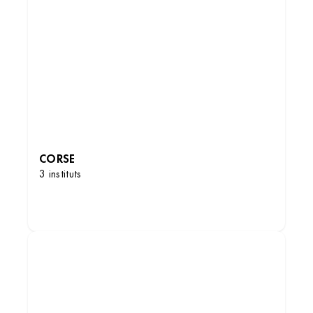
Institut de beauté – Antibes
18 Bd du Président Wilson, 06600 Antibes,
CORSE
France
3 instituts
+33 4 93 64 05 49
4.1 (149 avis)
DÉCOUVRIR LES INSTITUTS
VOIR L’INSTITUT
OBTENIR L’ITINÉRAIRE