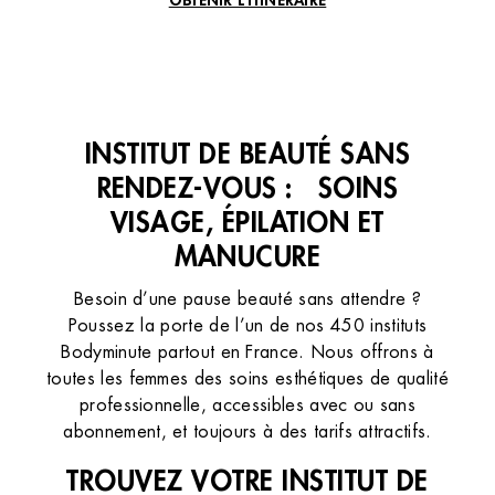
VOIR TOUS LES INSTITUTS
INSTITUT DE BEAUTÉ SANS
RENDEZ-VOUS : SOINS
VISAGE, ÉPILATION ET
MANUCURE
Institut de beauté – Aix-en-Provence
Besoin d’une pause beauté sans attendre ?
Poussez la porte de l’un de nos 450 instituts
130 Av. Napoléon Bonaparte Centre
Bodyminute partout en France. Nous offrons à
Commercial, 13100 Aix-en-Provence, France
+33 4 42 52 68 64
toutes les femmes des soins esthétiques de qualité
3.6 (181 avis)
professionnelle, accessibles avec ou sans
abonnement, et toujours à des tarifs attractifs.
VOIR L’INSTITUT
TROUVEZ VOTRE INSTITUT DE
OBTENIR L’ITINÉRAIRE