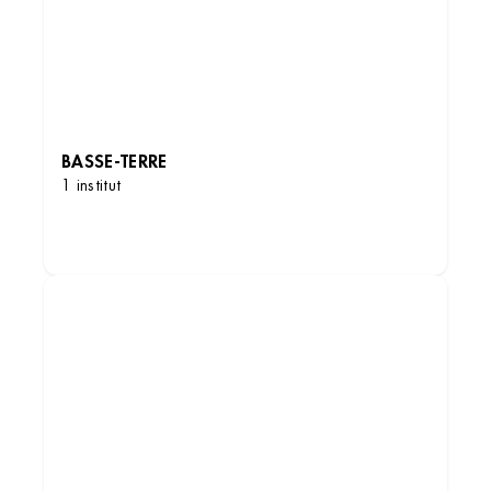
BASSE-TERRE
1 institut
DÉCOUVRIR LES INSTITUTS
Institut de beauté – Alfortville
120 Rue Paul Vaillant Couturier, 94140
Alfortville, France
+33 1 77 01 18 12
4.5 (144 avis)
VOIR L’INSTITUT
OBTENIR L’ITINÉRAIRE