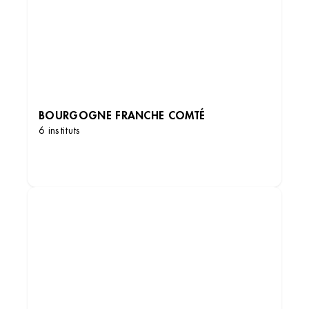
BOURGOGNE FRANCHE COMTÉ
6 instituts
DÉCOUVRIR LES INSTITUTS
Institut de beauté – Amiens
42 Rue des Jacobins, 80000 Amiens, France
+33 3 22 92 64 36
3.9 (95 avis)
VOIR L’INSTITUT
OBTENIR L’ITINÉRAIRE