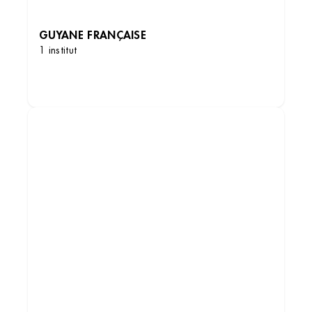
GUYANE FRANÇAISE
1 institut
DÉCOUVRIR LES INSTITUTS
Institut de beauté – Arcueil
CENTRE COMMERCIAL LA VACHE NOIRE, zone
d'aménagement concerté Portes d'Arcueil,
94110 Arcueil, France
+33 1 49 12 16 36
4.1 (229 avis)
VOIR L’INSTITUT
OBTENIR L’ITINÉRAIRE