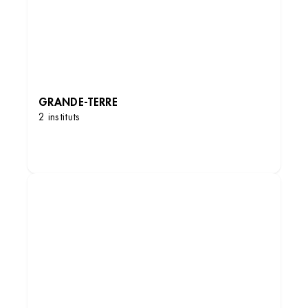
Institut de beauté – Arcueil
GRANDE-TERRE
2 instituts
Centre Commercial Carrefour, 75 Av. Aristide
Briand, 94110 Arcueil, France
+33 1 49 69 06 52
DÉCOUVRIR LES INSTITUTS
4.1 (109 avis)
VOIR L’INSTITUT
OBTENIR L’ITINÉRAIRE