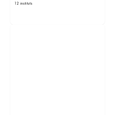
12 instituts
DÉCOUVRIR LES INSTITUTS
Institut de beauté – Aubagne
CC Auchan ZI les Paluds, 13400 Aubagne,
France
+33 4 42 03 09 64
3.6 (103 avis)
VOIR L’INSTITUT
OBTENIR L’ITINÉRAIRE