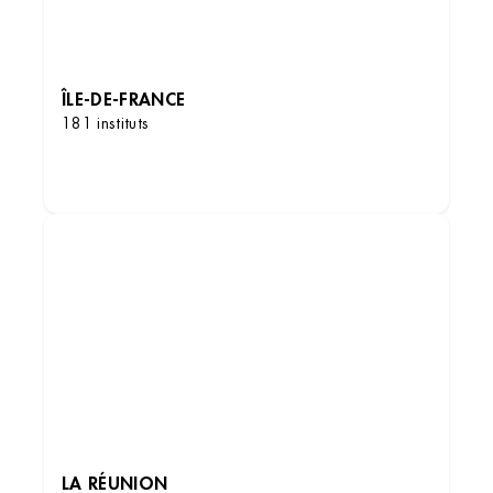
ÎLE-DE-FRANCE
181 instituts
Institut de beauté – Athis-Mons
DÉCOUVRIR LES INSTITUTS
180 Av. François Mitterrand, 91200 Athis-
Mons, France
+33 1 69 73 75 36
4.1 (315 avis)
VOIR L’INSTITUT
OBTENIR L’ITINÉRAIRE
LA RÉUNION