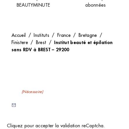
BEAUTYMINUTE
abonnées
Accueil
/
Instituts
/
France
/
Bretagne
/
Institut beauté et épilation
Finistere
/
Brest
/
sans RDV à BREST – 29200
Recevez nos newsletters
E-mail
(Nécessaire)
C
Cliquez pour accepter la validation reCaptcha.
A