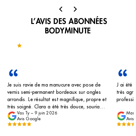
L’AVIS DES ABONNÉES
BODYMINUTE
Noté 4.3 sur 135 avis
Je suis ravie de ma manucure avec pose de
J ai été 
vernis semi-permanent bordeaux sur ongles
très agré
arrondis. Le résultat est magnifique, propre et
professio
très soigné. Clara a été très douce, souriante
Vas Ty
–
9 juin 2026
Mar
et accueillante tout au long du rendez-vous.
Avis Google
Avis
Son travail est réalisé avec beaucoup de
minutie et de professionnalisme. On sent que
Clara maîtrise parfaitement son métier et