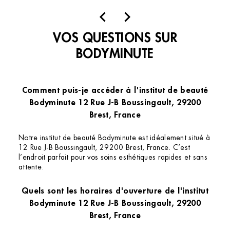
qu’elle accorde une grande attention aux
détails. Je recommande cet institut sans
VOS QUESTIONS SUR
hésiter et je reviendrai avec plaisir. Merci pour
cette belle prestation !
BODYMINUTE
Comment puis-je accéder à l'institut de beauté
Bodyminute 12 Rue J-B Boussingault, 29200
Brest, France
Notre institut de beauté Bodyminute est idéalement situé à
12 Rue J-B Boussingault, 29200 Brest, France. C’est
l’endroit parfait pour vos soins esthétiques rapides et sans
attente.
Quels sont les horaires d'ouverture de l'institut
Bodyminute 12 Rue J-B Boussingault, 29200
Brest, France