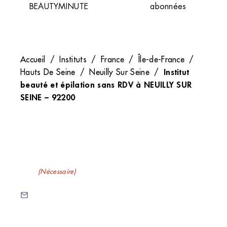
BEAUTYMINUTE
abonnées
Accueil
/
Instituts
/
France
/
Île-de-France
/
Institut
Hauts De Seine
/
Neuilly Sur Seine
/
beauté et épilation sans RDV à NEUILLY SUR
SEINE – 92200
Recevez nos newsletters
E-mail
(Nécessaire)
C