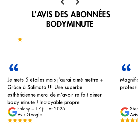
L’AVIS DES ABONNÉES
BODYMINUTE
Noté 4.1 sur 87 avis
Je mets 5 étoiles mais j’aurai aimé mettre +
Magnifiqu
Grâce à Salimata !!! Une superbe
professio
esthéticienne merci de m’avoir re fait aimer
body minute ! Incroyable propre
Falahy
–
17 juillet 2025
Step
professionnel agréable et d’une gentillesse
Avis Google
Avis
inimaginable !! Je ne viens que pour elle un
gros gros cœurs pour elle !!! Merci à Sali