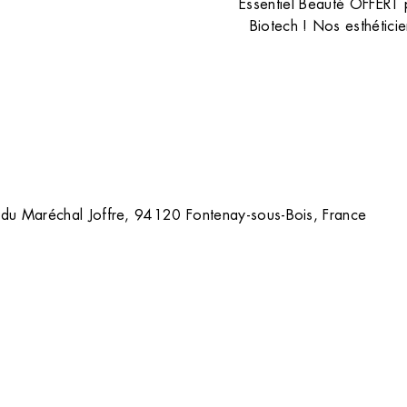
sans poil avec notre comparatif d
Essentiel Beauté OFFERT p
la lumière pulsée et le laser.
Biotech ! Nos esthéticie
TOUS NOS CONSEILS
 du Maréchal Joffre, 94120 Fontenay-sous-Bois, France