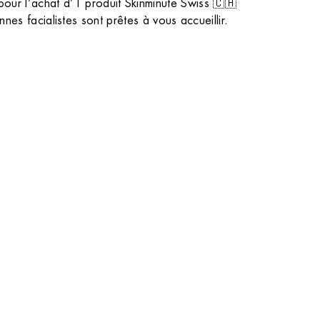
étaillé entre
d’extraits de Salicorne pour une nutrition
our l’achat d’1 produit Skinminute Swiss 🇨🇭
profonde. Nos esthéticiennes vous aident à
nnes facialistes sont prêtes à vous accueillir.
sélectionner le soin parfait pour la nourrir et la
protéger. Retrouvez nos astuces
professionnelles pour conserver votre peau en
parfaite santé jour après jour. Venez découvrir
votre nouveau rituel beauté qui redonnera à
votre peau toute sa splendeur.