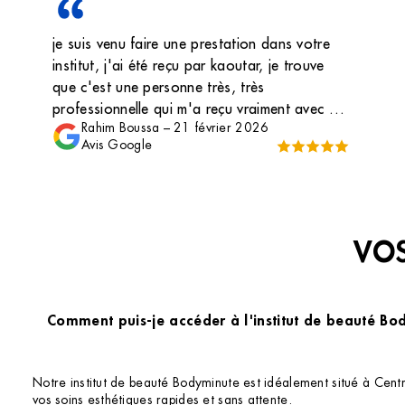
je suis venu faire une prestation dans votre
institut, j'ai été reçu par kaoutar, je trouve
que c'est une personne très, très
professionnelle qui m'a reçu vraiment avec un
Rahim Boussa
–
21 février 2026
grand sourire et qui s'est très bien occupé de
Avis Google
moi. Franchement j'encourage à continuer
dans ce domaine car c'est vraiment une
personne très sérieuse et qui connaît bien
son travail qui m'a donné des conseils
concernez ma peau. Je suis très satisfaite car
VOS
j'ai eu le résultat de ma peau je la
recommande et je la remercie je compte
revenir pour faire mes prestations. Et je vous
Comment puis-je accéder à l'institut de beauté Bo
que ça soit elle qu'elle s'occupe de moi❤️❤️
❤️🥰🥰🥰
Notre institut de beauté Bodyminute est idéalement situé à Cent
vos soins esthétiques rapides et sans attente.