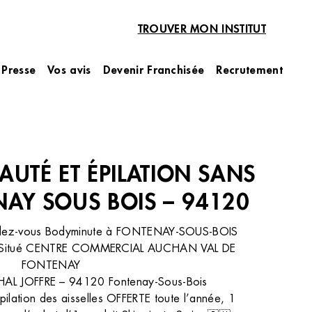
TROUVER MON INSTITUT
Presse
Vos avis
Devenir Franchisée
Recrutement
Beauté des Mains
Manucure
Soin des mains à la Paraffine
Vernis classique mains
Vernis semi-permanent mains
Pose faux ongles Américain
EAUTÉ ET ÉPILATION SANS
Dépose semi-permanent des mains
NAY SOUS BOIS – 94120
ion à la
Les secrets d’une esthéticienne pour
n au laser
combattre la peau sèche de mon
rendez-vous Bodyminute à FONTENAY-SOUS-BOIS
visage
ons Situé CENTRE COMMERCIAL AUCHAN VAL DE
 au laser et à
Laissez BodyMinute prendre soin de votre
FONTENAY
complexe.
peau sèche pour qu’elle rayonne
L JOFFRE – 94120 Fontenay-Sous-Bois
nconvénients ?
d’hydratation avec notre collection
DÉCOUVRIR
ilation des aisselles OFFERTE toute l’année, 1
u lisse et
Hydratempo, infusée d’acide hyaluronique et