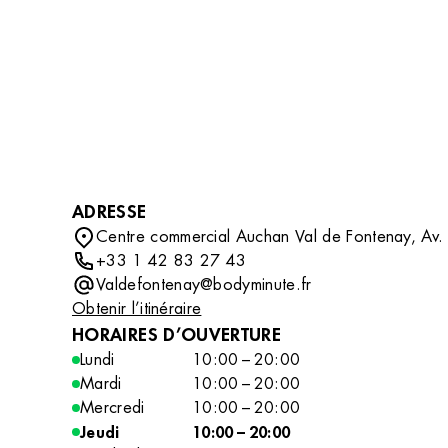
DÉCOUVRIR
compléter votre routine beauté avec des soins
professionnels tout en découvrant un
accessoire ou un indispensable qui vous
accompagnera au quotidien.
ADRESSE
Centre commercial Auchan Val de Fontenay, Av.
+33 1 42 83 27 43
Valdefontenay@bodyminute.fr
Obtenir l’itinéraire
HORAIRES D’OUVERTURE
Lundi
10:00 – 20:00
Mardi
10:00 – 20:00
Mercredi
10:00 – 20:00
Jeudi
10:00 – 20:00