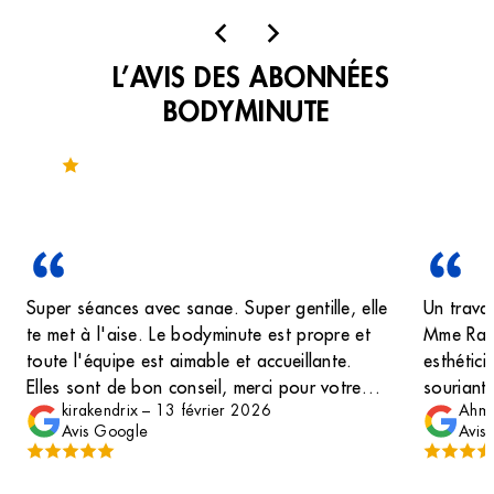
L’AVIS DES ABONNÉES
BODYMINUTE
Noté 4.3 sur 339 avis
Super séances avec sanae. Super gentille, elle
Un travai
te met à l'aise. Le bodyminute est propre et
Mme Raj
toute l'équipe est aimable et accueillante.
esthétici
Elles sont de bon conseil, merci pour votre
souriant
kirakendrix
–
13 février 2026
Ahme
professionnalisme. De plus, le bodyminute se
pour term
Avis Google
Avis
trouve à l'étage dans le centre commercial le
beaucou
Millénaire, pratique pour faire un soin entre
deux boutiques ou à la pause déjeuner. Le