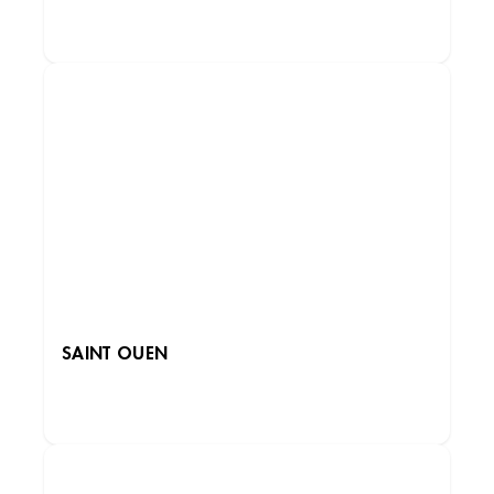
DÉCOUVRIR LES INSTITUTS
Institut de beauté – Rosny-sous-Bois
Av. du Général de Gaulle, 93117 Rosny-sous-
Bois, France
+33 1 58 66 74 08
3.2 (343 avis)
VOIR L’INSTITUT
SAINT OUEN
OBTENIR L’ITINÉRAIRE
DÉCOUVRIR LES INSTITUTS