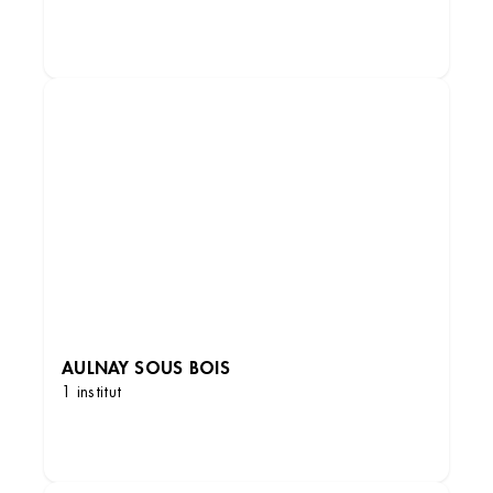
DÉCOUVRIR LES INSTITUTS
Institut de beauté – Drancy
60 Rue Saint-Stenay CC DRANCY AVENIR,
93700 Drancy, France
AULNAY SOUS BOIS
+33 6 15 48 45 62
1 institut
3.7 (131 avis)
VOIR L’INSTITUT
DÉCOUVRIR LES INSTITUTS
OBTENIR L’ITINÉRAIRE