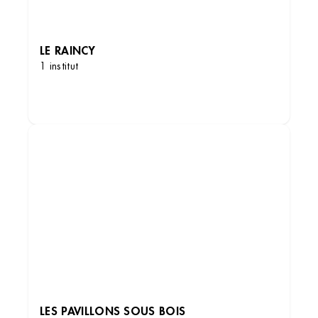
LE RAINCY
1 institut
DÉCOUVRIR LES INSTITUTS
Institut de beauté – Les Pavillons
Sous Bois
1 Bd Chanzy, 93320 Les Pavillons-sous-Bois,
France
+33 1 48 50 71 61
4 (119 avis)
VOIR L’INSTITUT
OBTENIR L’ITINÉRAIRE
LES PAVILLONS SOUS BOIS