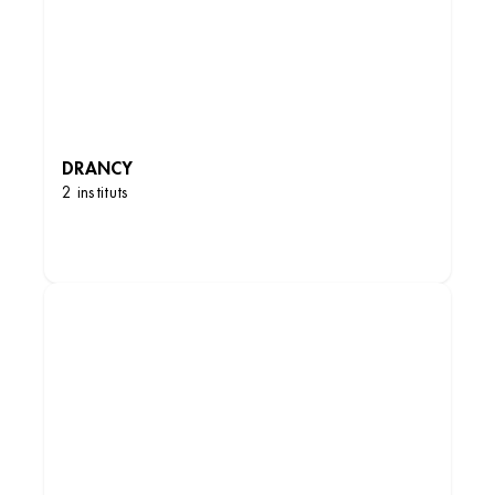
DRANCY
2 instituts
Institut de beauté – Le Raincy
DÉCOUVRIR LES INSTITUTS
31 Av. de la Résistance, 93340 Le Raincy,
France
+33 1 41 53 74 05
4 (109 avis)
VOIR L’INSTITUT
OBTENIR L’ITINÉRAIRE