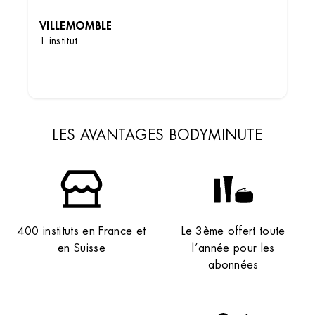
VILLEMOMBLE
1 institut
DÉCOUVRIR LES INSTITUTS
Institut de beauté – Villemomble
184 Grande Rue, 93250 Villemomble, France
LES AVANTAGES BODYMINUTE
+33 1 58 66 18 36
4.2 (128 avis)
VOIR L’INSTITUT
OBTENIR L’ITINÉRAIRE
400 instituts en France et
Le 3ème offert toute
en Suisse
l’année pour les
abonnées