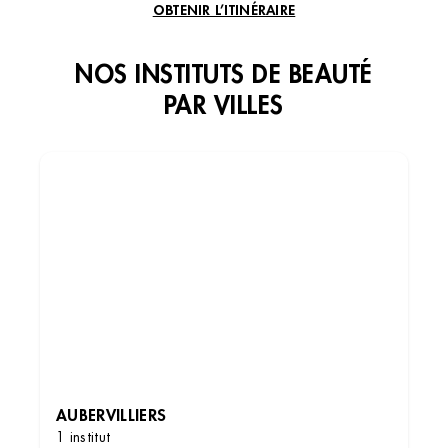
OBTENIR L’ITINÉRAIRE
NOS INSTITUTS DE BEAUTÉ
PAR VILLES
Institut de beauté – Aulnay-sous-Bois
Centre Commercial Parinor Le Haut de Galy,
93600 Aulnay-sous-Bois, France
+33 1 45 91 02 31
3.9 (187 avis)
VOIR L’INSTITUT
AUBERVILLIERS
1 institut
OBTENIR L’ITINÉRAIRE