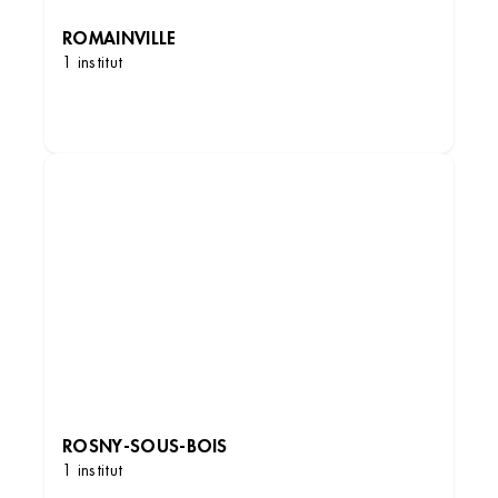
ROMAINVILLE
1 institut
DÉCOUVRIR LES INSTITUTS
Institut de beauté – Romainville
3 All. du Belvédère, 93230 Romainville, France
+33 1 41 71 11 43
4.2 (83 avis)
VOIR L’INSTITUT
OBTENIR L’ITINÉRAIRE
ROSNY-SOUS-BOIS
1 institut