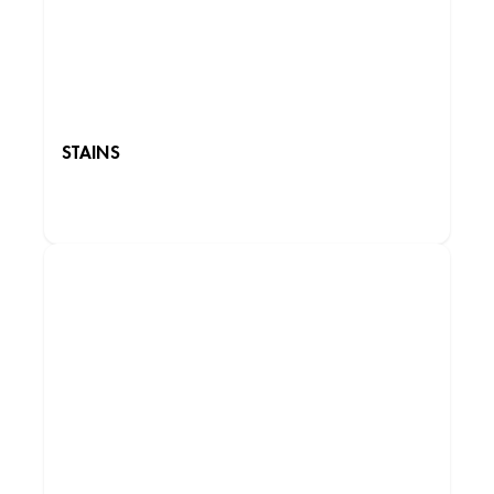
STAINS
Institut de beauté – Sevran
DÉCOUVRIR LES INSTITUTS
C.CIAL Beau Sevran Route des Petits Ponts,
93270 Sevran, France
+33 1 43 83 94 38
4.1 (150 avis)
VOIR L’INSTITUT
OBTENIR L’ITINÉRAIRE