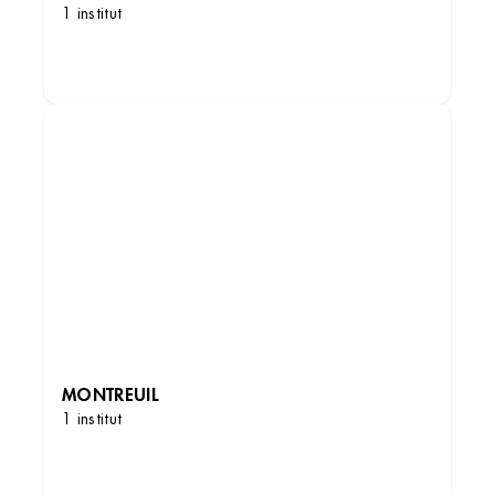
1 institut
DÉCOUVRIR LES INSTITUTS
Institut de beauté – Montreuil
22 Bd Rouget de Lisle, 93100 Montreuil,
France
+33 1 48 37 85 44
3.7 (211 avis)
MONTREUIL
VOIR L’INSTITUT
1 institut
OBTENIR L’ITINÉRAIRE
DÉCOUVRIR LES INSTITUTS