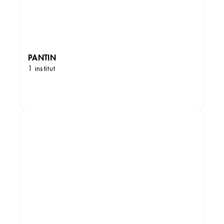
PANTIN
1 institut
DÉCOUVRIR LES INSTITUTS
Institut de beauté – Pantin
Galerie Hoche, 19 Rue du Pré Saint-Gervais,
93500 Pantin, France
+33 1 57 14 64 58
3.8 (248 avis)
VOIR L’INSTITUT
OBTENIR L’ITINÉRAIRE