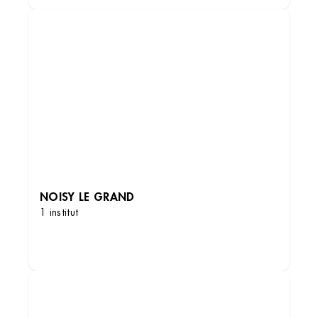
Institut de beauté – Noisy-le-Sec
100 Rue Jean Jaurès, 93130 Noisy-le-Sec,
France
NOISY LE GRAND
+33 1 48 31 94 54
1 institut
4.6 (135 avis)
DÉCOUVRIR LES INSTITUTS
VOIR L’INSTITUT
OBTENIR L’ITINÉRAIRE