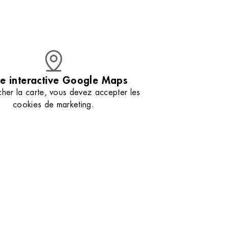
étaillé entre
d’extraits de Salicorne pour une nutrition
profonde. Nos esthéticiennes vous aident à
sélectionner le soin parfait pour la nourrir et la
protéger. Retrouvez nos astuces
professionnelles pour conserver votre peau en
parfaite santé jour après jour. Venez découvrir
votre nouveau rituel beauté qui redonnera à
votre peau toute sa splendeur.
e interactive Google Maps
cher la carte, vous devez accepter les
cookies de marketing.
Gérer mes préférences