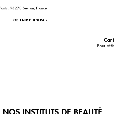
sans poil avec notre comparatif d
la lumière pulsée et le laser.
 Ponts, 93270 Sevran, France
TOUS NOS CONSEILS
)
OBTENIR L’ITINÉRAIRE
Cart
Pour affi
NOS INSTITUTS DE BEAUTÉ