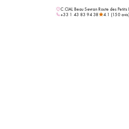
DÉCOUVRIR
compléter votre routine beauté avec des soins
C.CIAL Beau Sevran Route des Petits
professionnels tout en découvrant un
+33 1 43 83 94 38
4.1 (150 avis
accessoire ou un indispensable qui vous
accompagnera au quotidien.
VOIR L’INSTITUT