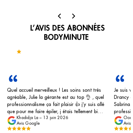
L’AVIS DES ABONNÉES
BODYMINUTE
Noté 4.5 sur 115 avis
Quel accueil merveilleux ! Les soins sont très
Je suis v
agréable, Julie la gérante est au top 👌 , quel
Drancy ce
professionnalisme ça fait plaisir 👍 j’y suis allé
Sabrina. 
que pour me faire épiler, j étais tellement bien
professio
Khadidja La
–
13 juin 2026
Oona
accueillie que j’y ai passé la journée ! J’ai fais
de bien f
Avis Google
Avis
un soin du visage massage exquis 🥰 Sabrina
appréciab
est aussi très souriante et accueillante . C’est
met à l’aise t