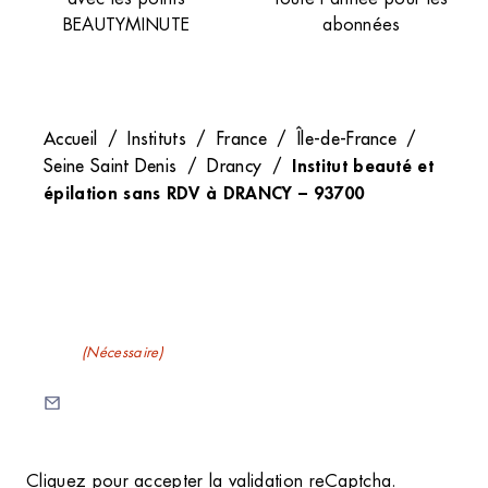
BEAUTYMINUTE
abonnées
Accueil
/
Instituts
/
France
/
Île-de-France
/
Institut beauté et
Seine Saint Denis
/
Drancy
/
épilation sans RDV à DRANCY – 93700
Recevez nos newsletters
E-mail
(Nécessaire)
C
Cliquez pour accepter la validation reCaptcha.