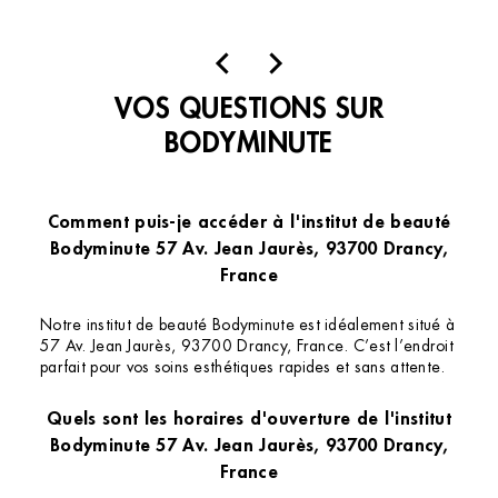
un salon où nous sommes super bien accueilli
mauvaise 
dès le franchissement de la porte ! Je
au point 
m’abonne ! Vraiment n’hésitez pas vous
à Sabrina
VOS QUESTIONS SUR
n’allait pas le Regretter 👍
BODYMINUTE
Comment puis-je accéder à l'institut de beauté
Bodyminute 57 Av. Jean Jaurès, 93700 Drancy,
France
Notre institut de beauté Bodyminute est idéalement situé à
57 Av. Jean Jaurès, 93700 Drancy, France. C’est l’endroit
parfait pour vos soins esthétiques rapides et sans attente.
Quels sont les horaires d'ouverture de l'institut
Bodyminute 57 Av. Jean Jaurès, 93700 Drancy,
France