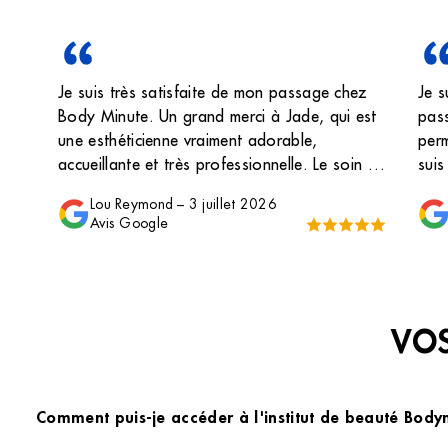
Je suis très satisfaite de mon passage chez
Je s
Body Minute. Un grand merci à Jade, qui est
pass
une esthéticienne vraiment adorable,
perm
accueillante et très professionnelle. Le soin a
suis
été réalisé avec beaucoup de douceur et de
très
Lou Reymond
–
3 juillet 2026
sérieux. C’est un vrai plaisir d’être prise en
mome
Avis Google
charge par une personne aussi gentille et
Je 
compétente. Je recommande sans hésiter !
VOS
Comment puis-je accéder à l'institut de beauté Body