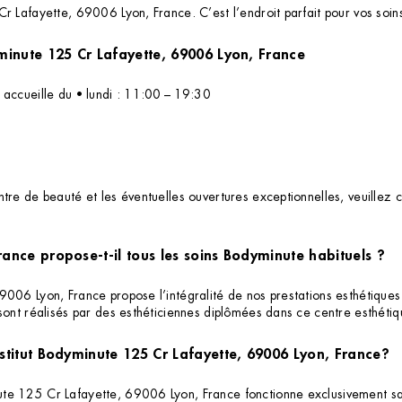
r Lafayette, 69006 Lyon, France. C’est l’endroit parfait pour vos soins
Quels sont les horaires d'ouverture de l'institut Bodyminute 125 Cr Lafayette, 69006 Lyon, France
 accueille du • lundi : 11:00 – 19:30
re de beauté et les éventuelles ouvertures exceptionnelles, veuillez c
rance propose-t-il tous les soins Bodyminute habituels ?
006 Lyon, France propose l’intégralité de nos prestations esthétiques 
sont réalisés par des esthéticiennes diplômées dans ce centre esthétiq
nstitut Bodyminute 125 Cr Lafayette, 69006 Lyon, France?
ute 125 Cr Lafayette, 69006 Lyon, France fonctionne exclusivement sa