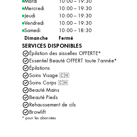
Mardi
10:00 – 19:30
Mercredi
10:00 – 19:30
Jeudi
10:00 – 19:30
Vendredi
10:00 – 19:30
Samedi
10:00 – 18:30
Dimanche
Fermé
SERVICES DISPONIBLES
Épilation des aisselles OFFERTE*
Essentiel Beauté OFFERT toute l'année*
Épilations
Soins Visage 🇨🇭
Soins Corps 🇨🇭
Beauté Mains
Beauté Pieds
Rehaussement de cils
Browlift
* pour les abonnées