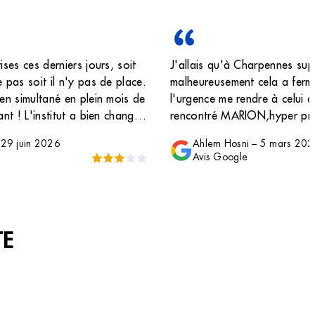
ises ces derniers jours, soit
J'allais qu'à Charpennes sup
 pas soit il n'y pas de place.
malheureusement cela a fermé
 en simultané en plein mois de
l'urgence me rendre à celui de
ant ! L'institut a bien changé
rencontré MARION,hyper pro
de l'ancienne directrice
l'écoute, incroyable les 2 foi
–
29 juin 2026
Ahlem Hosni
–
5 mars 20
rendue. Je vous déconseille 
Avis Google
je précise ce n'est pas les m
le côté accueil laisse à désir
pas de moi à l'institut et on
mes 200 euros pour prestatio
TE
vraiment A FUIR CARNOT, je 
charpennes mais je viens de d
lafayette et je valide.Merci 