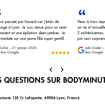
uis passée par hasard car j’étais de
Venu à trois repr
age à Lyon. Je suis venue pour un semi-
on ne m'accueille
anent et une épilation demi-jambes. Je
2 esthéticiennes
 tombée sur une jeune fille super gentille,
juin cest surpren
 agréable. J’ai été vraiment contente du
depuis le départ 
Lsilva
–
21 janvier 2026
Lola Godet
nt passé, tout s’est très bien déroulé.
(Marion?)
Avis Google
Avis Google
recommande !
 QUESTIONS SUR BODYMINU
minute 125 Cr Lafayette, 69006 Lyon, France