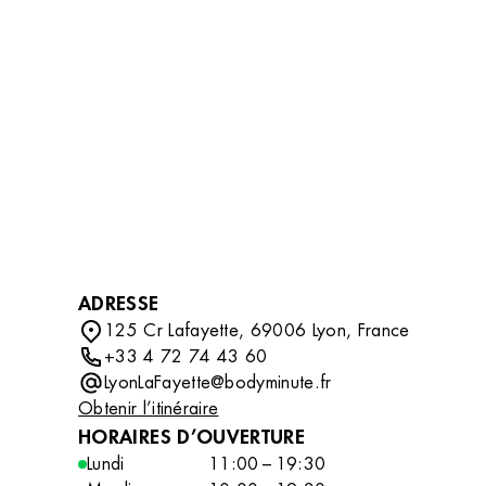
DÉCOUVRIR
compléter votre routine beauté avec des soins
professionnels tout en découvrant un
accessoire ou un indispensable qui vous
accompagnera au quotidien.
ADRESSE
125 Cr Lafayette, 69006 Lyon, France
+33 4 72 74 43 60
LyonLaFayette@bodyminute.fr
Obtenir l’itinéraire
HORAIRES D’OUVERTURE
Lundi
11:00 – 19:30