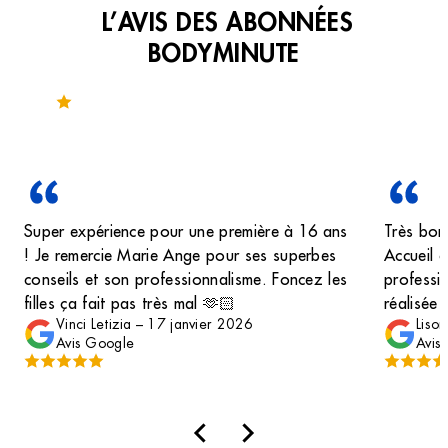
L’AVIS DES ABONNÉES
BODYMINUTE
Noté 4.4 sur 223 avis
Super expérience pour une première à 16 ans
Très bon
! Je remercie Marie Ange pour ses superbes
Accueil c
conseils et son professionnalisme. Foncez les
professio
filles ça fait pas très mal 🫶🏻
réalisée 
Vinci Letizia
–
17 janvier 2026
Lison
résultat 
Avis Google
Avis
cadre pr
sans hési