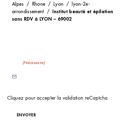
Alpes
/
Rhone
/
Lyon
/
lyon-2e-
Institut beauté et épilation
arrondissement
/
sans RDV à LYON – 69002
Recevez nos newsletters
E-mail
(Nécessaire)
C
Cliquez pour accepter la validation reCaptcha.
A
P
T
ENVOYER
C
H