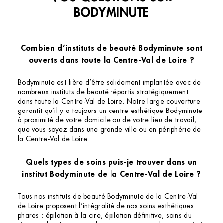
BODYMINUTE
Combien d’instituts de beauté Bodyminute sont
ouverts dans toute la Centre-Val de Loire ?
Bodyminute est fière d’être solidement implantée avec de
nombreux instituts de beauté répartis stratégiquement
dans toute la Centre-Val de Loire. Notre large couverture
garantit qu’il y a toujours un centre esthétique Bodyminute
Institut de beauté – Saint-Jean-de-la-
à proximité de votre domicile ou de votre lieu de travail,
Ruelle
que vous soyez dans une grande ville ou en périphérie de
la Centre-Val de Loire.
Centre commercial Auchan, Av. Pierre Mendès
France, 45140 Saint-Jean-de-la-Ruelle, France
Quels types de soins puis-je trouver dans un
+33 2 38 68 16 47
institut Bodyminute de la Centre-Val de Loire ?
3.9 (129 avis)
Tous nos instituts de beauté Bodyminute de la Centre-Val
VOIR L’INSTITUT
de Loire proposent l’intégralité de nos soins esthétiques
phares : épilation à la cire, épilation définitive, soins du
OBTENIR L’ITINÉRAIRE