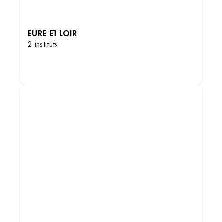
EURE ET LOIR
2 instituts
DÉCOUVRIR LES INSTITUTS
Institut de beauté – Montereau-Fault-
Yonne
89 Rue Jean Jaurès, 77130 Montereau-Fault-
Yonne, France
+33 1 64 32 33 53
4.3 (150 avis)
VOIR L’INSTITUT
OBTENIR L’ITINÉRAIRE