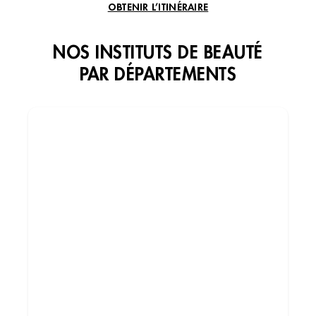
OBTENIR L’ITINÉRAIRE
NOS INSTITUTS DE BEAUTÉ
PAR DÉPARTEMENTS
Institut de beauté – Chartres
5 Rue de la Volaille, 28000 Chartres, France
+33 2 37 36 33 42
4.2 (114 avis)
VOIR L’INSTITUT
OBTENIR L’ITINÉRAIRE