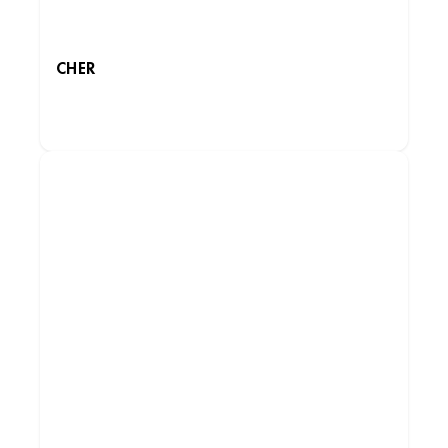
CHER
DÉCOUVRIR LES INSTITUTS
Institut de beauté – Chécy
la, CC BELLE RIVES ZAC de, Rdpt de la
Guignardière, 45430 Chécy, France
+33 2 38 64 45 48
4.1 (123 avis)
VOIR L’INSTITUT
OBTENIR L’ITINÉRAIRE