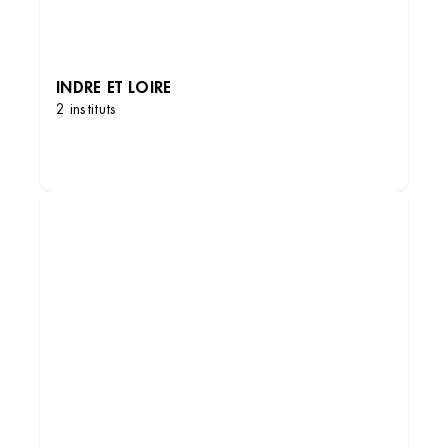
INDRE ET LOIRE
2 instituts
DÉCOUVRIR LES INSTITUTS
Institut de beauté – Orléans
4 Rue du Colombier, 45000 Orléans, France
+33 2 38 53 01 77
4.4 (93 avis)
VOIR L’INSTITUT
OBTENIR L’ITINÉRAIRE