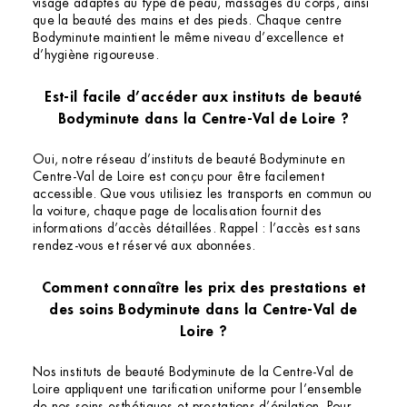
visage adaptés au type de peau, massages du corps, ainsi
que la beauté des mains et des pieds. Chaque centre
Bodyminute maintient le même niveau d’excellence et
d’hygiène rigoureuse.
Est-il facile d’accéder aux instituts de beauté
Bodyminute dans la Centre-Val de Loire ?
Oui, notre réseau d’instituts de beauté Bodyminute en
Centre-Val de Loire est conçu pour être facilement
accessible. Que vous utilisiez les transports en commun ou
la voiture, chaque page de localisation fournit des
Institut de beauté – Tours
informations d’accès détaillées. Rappel : l’accès est sans
rendez-vous et réservé aux abonnées.
1 Rue Colbert, 37000 Tours, France
+33 2 47 77 93 19
Comment connaître les prix des prestations et
4.3 (86 avis)
des soins Bodyminute dans la Centre-Val de
Loire ?
VOIR L’INSTITUT
OBTENIR L’ITINÉRAIRE
Nos instituts de beauté Bodyminute de la Centre-Val de
Loire appliquent une tarification uniforme pour l’ensemble
de nos soins esthétiques et prestations d’épilation. Pour