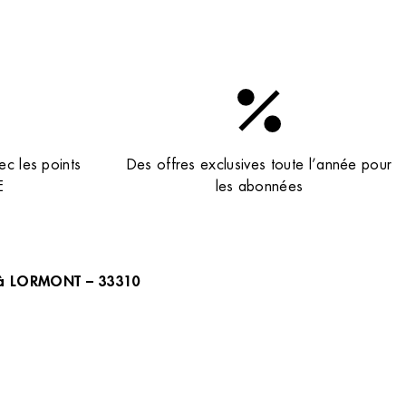
ec les points
Des offres exclusives toute l’année pour
E
les abonnées
DV à LORMONT – 33310
evez nos newsletters