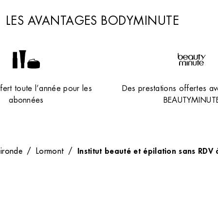
LES AVANTAGES BODYMINUTE
ert toute l’année pour les
Des prestations offertes av
abonnées
BEAUTYMINUT
Institut beauté et épilation sans R
ironde
/
Lormont
/
Plan du site
Rec
isée
Adresse des instituts