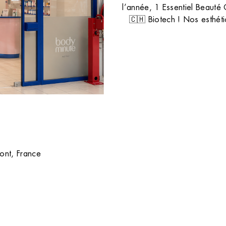
sans poil avec notre comparatif d
l’année, 1 Essentiel Beauté 
la lumière pulsée et le laser.
TOUS NOS CONSEILS
🇨🇭 Biotech ! Nos esthétic
ont, France