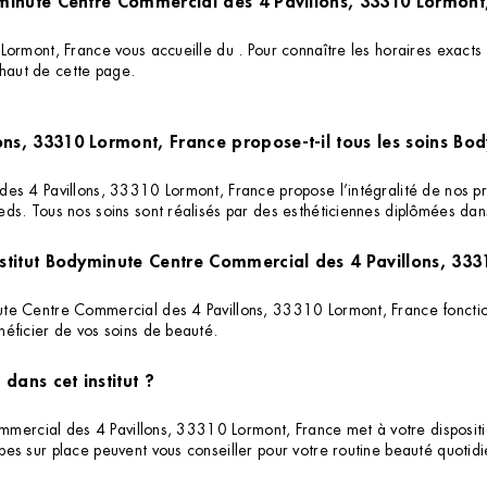
Quels sont les horaires d'ouverture de l'institut Bodyminute Centre Commercial des 4 Pavillons, 33310
ormont, France vous accueille du . Pour connaître les horaires exacts
 haut de cette page.
ons, 33310 Lormont, France propose-t-il tous les soins Bo
s 4 Pavillons, 33310 Lormont, France propose l’intégralité de nos prest
ds. Tous nos soins sont réalisés par des esthéticiennes diplômées dan
institut Bodyminute Centre Commercial des 4 Pavillons, 33
ute Centre Commercial des 4 Pavillons, 33310 Lormont, France foncti
éficier de vos soins de beauté.
dans cet institut ?
ommercial des 4 Pavillons, 33310 Lormont, France met à votre dispositio
pes sur place peuvent vous conseiller pour votre routine beauté quoti