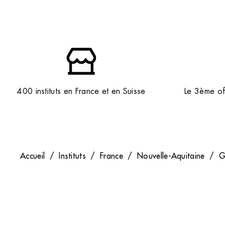
400 instituts en France et en Suisse
Le 3ème off
Accueil
/
Instituts
/
France
/
Nouvelle-Aquitaine
/
G
Entreprise
Nous contacter
Mentions Légales
Contact – Devenir Franch