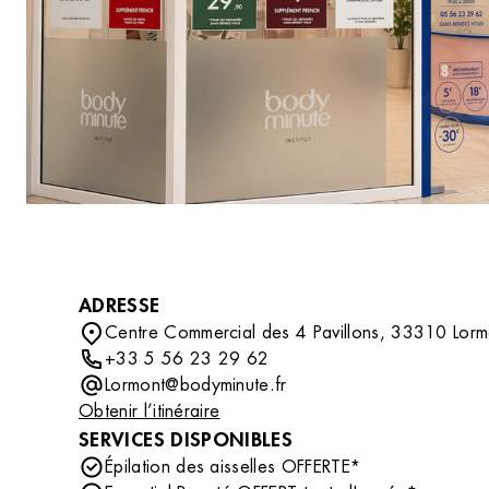
DÉCOUVRIR
compléter votre routine beauté avec des soins
professionnels tout en découvrant un
accessoire ou un indispensable qui vous
accompagnera au quotidien.
ADRESSE
Centre Commercial des 4 Pavillons, 33310 Lorm
+33 5 56 23 29 62
Lormont@bodyminute.fr
Obtenir l’itinéraire
SERVICES DISPONIBLES
Épilation des aisselles OFFERTE*