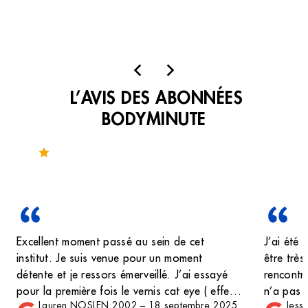
L’AVIS DES ABONNÉES
BODYMINUTE
Noté 4 sur 351 avis
Excellent moment passé au sein de cet
J’ai été 
institut. Je suis venue pour un moment
être très
détente et je ressors émerveillé. J’ai essayé
rencontr
pour la première fois le vernis cat eye ( effet
n’a pas 
Lauren NOSLEN 2002
–
18 septembre 2025
Jess
mirroir ) et je suis très ravis . Je recommande
afin de v