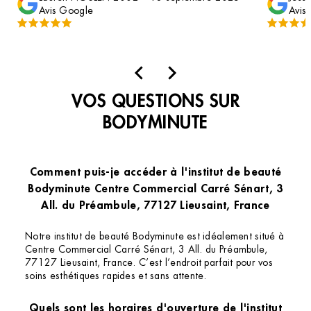
Avis Google
Avis
!! Je reviendrai.
beaucoup
responsa
absence 
à ma dem
Cette at
VOS QUESTIONS SUR
pour ma 
Chelsea 
BODYMINUTE
bienveill
le sourir
Comment puis-je accéder à l'institut de beauté
Bodyminute Centre Commercial Carré Sénart, 3
All. du Préambule, 77127 Lieusaint, France
Notre institut de beauté Bodyminute est idéalement situé à
Centre Commercial Carré Sénart, 3 All. du Préambule,
77127 Lieusaint, France. C’est l’endroit parfait pour vos
soins esthétiques rapides et sans attente.
Quels sont les horaires d'ouverture de l'institut