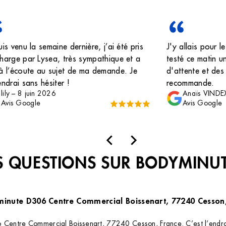
uis venu la semaine dernière, j’ai été pris
J'y allais pour le
harge par Lysea, très sympathique et a
testé ce matin u
à l’écoute au sujet de ma demande. Je
d'attente et des
endrai sans hésiter !
recommande.
lily
–
8 juin 2026
Anaïs VINDE
Avis Google
Avis Google
 QUESTIONS SUR BODYMINU
yminute D306 Centre Commercial Boissenart, 77240 Cesson
 Centre Commercial Boissenart, 77240 Cesson, France. C’est l’endroit