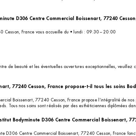
Quels sont les horaires d'ouverture de l'institut Bodyminute D306 Centre Commercial Boissenart, 7724
0 Cesson, France vous accueille du • lundi : 09:30 – 20:00
re de beauté et les éventuelles ouvertures exceptionnelles, veuillez c
art, 77240 Cesson, France propose-t-il tous les soins Bo
ial Boissenart, 77240 Cesson, France propose l’intégralité de nos pres
ds. Tous nos soins sont réalisés par des esthéticiennes diplômées dan
'institut Bodyminute D306 Centre Commercial Boissenart, 7
nute D306 Centre Commercial Boissenart, 77240 Cesson, France fonct