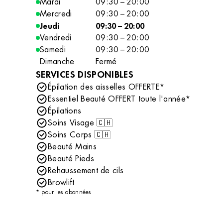
Mardi
09:30 – 20:00
Mercredi
09:30 – 20:00
Jeudi
09:30 – 20:00
Vendredi
09:30 – 20:00
Samedi
09:30 – 20:00
Dimanche
Fermé
SERVICES DISPONIBLES
Épilation des aisselles OFFERTE*
Essentiel Beauté OFFERT toute l'année*
Épilations
Soins Visage 🇨🇭
Soins Corps 🇨🇭
Beauté Mains
Beauté Pieds
Rehaussement de cils
Browlift
* pour les abonnées