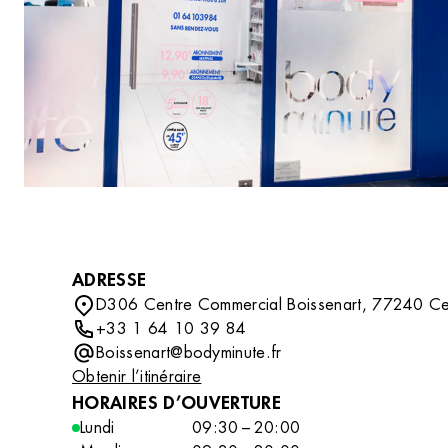
DÉCOUVRIR
compléter votre routine beauté avec des soins
professionnels tout en découvrant un
accessoire ou un indispensable qui vous
accompagnera au quotidien.
ADRESSE
D306 Centre Commercial Boissenart, 77240 Ce
+33 1 64 10 39 84
Boissenart@bodyminute.fr
Obtenir l’itinéraire
HORAIRES D’OUVERTURE
Lundi
09:30 – 20:00