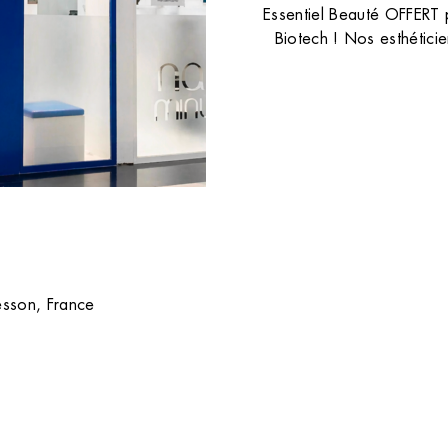
sans poil avec notre comparatif d
Essentiel Beauté OFFERT p
la lumière pulsée et le laser.
TOUS NOS CONSEILS
Biotech ! Nos esthéticie
sson, France