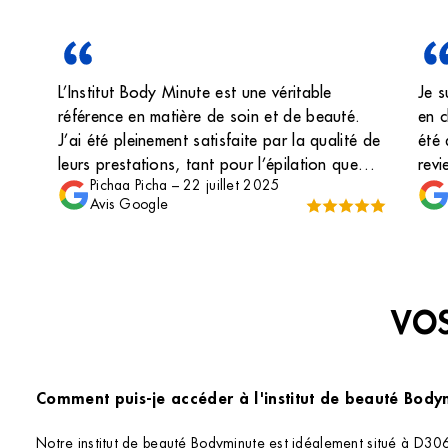
L’Institut Body Minute est une véritable
Je s
référence en matière de soin et de beauté.
en c
J’ai été pleinement satisfaite par la qualité de
été 
leurs prestations, tant pour l’épilation que
revi
Pichaa Picha
–
22 juillet 2025
pour la pose de capsules. L’équipe se
Avis Google
distingue par sa douceur, son
professionnalisme et sa bienveillance — un
accueil toujours chaleureux. Ma dernière
pose, réalisée le 22 juillet 2025, est tout
simplement sublime 🌴 Un grand merci à toute
VOS
l’équipe, et au plaisir de revenir très bientôt
♥️”
Comment puis-je accéder à l'institut de beauté Bod
Notre institut de beauté Bodyminute est idéalement situé à D306