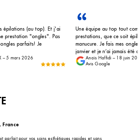
s épilations (au top). Et j'ai
Une équipe au top tout com
ne prestation "ongles". Pas
prestations, que ce soit épil
 ongles parfaits! Je
manucure. Je fais mes ongles
janvier et je n’ai jamais été 
X
–
5 mars 2026
Anaïs Haffidi
–
18 juin 20
repousse impeccable comme o
Avis Google
sur la photo. Merci à l’équip
professionnalisme ainsi que 
gentillesses !!
TE
, France
 parfait pour vos soins esthétiques rapides et sans