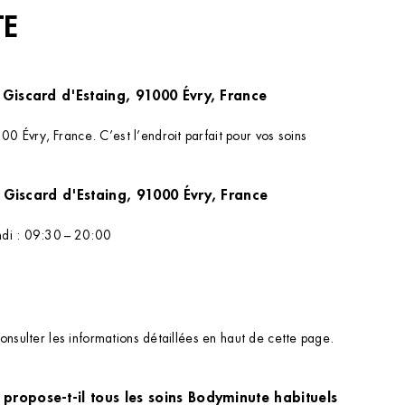
TE
 Giscard d'Estaing, 91000 Évry, France
 Évry, France. C’est l’endroit parfait pour vos soins
2, 2 Bd de l'Europe-Valéry Giscard d'Estaing, 91000 Évry, France
ndi : 09:30 – 20:00
onsulter les informations détaillées en haut de cette page.
propose-t-il tous les soins Bodyminute habituels