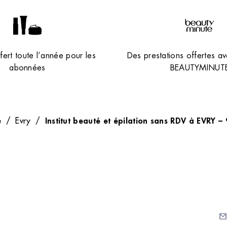
ert toute l’année pour les
Des prestations offertes av
abonnées
BEAUTYMINUT
Institut beauté et épilation sans RDV à EVRY –
e
/
Evry
/
Plan du site
Rec
isée
Adresse des instituts
E-ma
titut
Nos tarifs
Abonnement
Nous recrutons