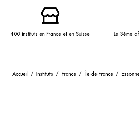
400 instituts en France et en Suisse
Le 3ème off
Accueil
/
Instituts
/
France
/
Île-de-France
/
Essonn
Entreprise
Nous contacter
Mentions Légales
Contact – Devenir Franch
Politique de confidentialité
Contact – Réclamation ins
Conditions de publication des
Contact – Recrutement
avis