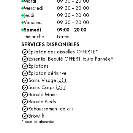
Mardi
09:30 – 20:00
Mercredi
09:30 – 20:00
Jeudi
09:30 – 20:00
Vendredi
09:30 – 20:00
Samedi
09:00 – 20:00
Dimanche
Fermé
SERVICES DISPONIBLES
Épilation des aisselles OFFERTE*
Essentiel Beauté OFFERT toute l'année*
Épilations
Épilation définitive
Soins Visage 🇨🇭
Soins Corps 🇨🇭
Beauté Mains
Beauté Pieds
Rehaussement de cils
Browlift
* pour les abonnées