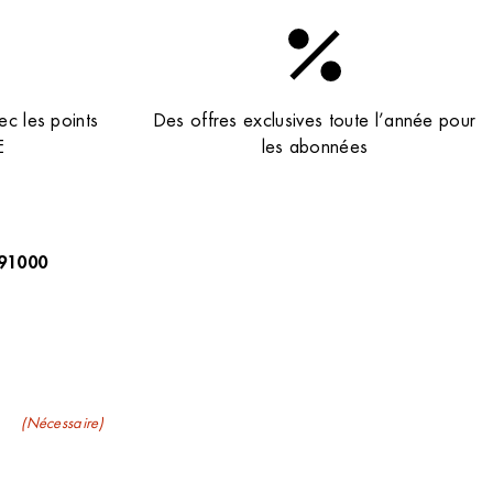
ec les points
Des offres exclusives toute l’année pour
E
les abonnées
 91000
evez nos newsletters
il
(Nécessaire)