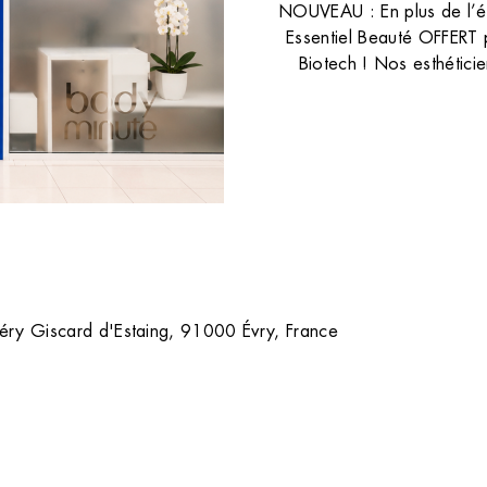
sans poil avec notre comparatif d
NOUVEAU : En plus de l’ép
la lumière pulsée et le laser.
TOUS NOS CONSEILS
Essentiel Beauté OFFERT p
Biotech ! Nos esthéticie
éry Giscard d'Estaing, 91000 Évry, France