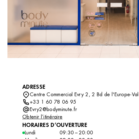
DÉCOUVRIR
compléter votre routine beauté avec des soins
professionnels tout en découvrant un
accessoire ou un indispensable qui vous
accompagnera au quotidien.
ADRESSE
Centre Commercial Evry 2, 2 Bd de l'Europe-Val
+33 1 60 78 06 95
Evry2@bodyminute.fr
Obtenir l’itinéraire
HORAIRES D’OUVERTURE
Lundi
09:30 – 20:00