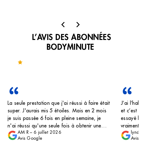
L’AVIS DES ABONNÉES
BODYMINUTE
Noté 4 sur 170 avis
La seule prestation que j'ai réussi à faire était
J’ai l’ha
super. J'aurais mis 5 étoiles. Mais en 2 mois
et c’est 
je suis passée 6 fois en pleine semaine, je
essayé le
n'ai réussi qu'une seule fois à obtenir une
vraiment 
AM R
–
6 juillet 2026
lynd
place… après 1h30 d'attente. Je trouve que
sachant 
Avis Google
Avis
l'emplacement est vraiment super dans le