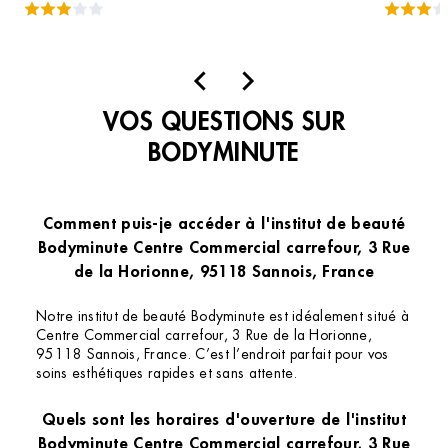
centre commercial. Mais il n'y a pas assez de
cabines, pas assez de personnel pour
prendre la demande en compte. C'est
vraiment dommage, il gagnerait à être
VOS QUESTIONS SUR
agrandi ce magasin.
BODYMINUTE
Comment puis-je accéder à l'institut de beauté
Bodyminute Centre Commercial carrefour, 3 Rue
de la Horionne, 95118 Sannois, France
Notre institut de beauté Bodyminute est idéalement situé à
Centre Commercial carrefour, 3 Rue de la Horionne,
95118 Sannois, France. C’est l’endroit parfait pour vos
soins esthétiques rapides et sans attente.
Quels sont les horaires d'ouverture de l'institut
Bodyminute Centre Commercial carrefour, 3 Rue