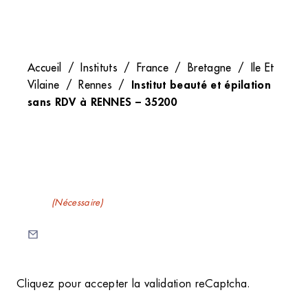
Accueil
/
Instituts
/
France
/
Bretagne
/
Ile Et
Institut beauté et épilation
Vilaine
/
Rennes
/
sans RDV à RENNES – 35200
Recevez nos newsletters
E-mail
(Nécessaire)
C
Cliquez pour accepter la validation reCaptcha.
A
P