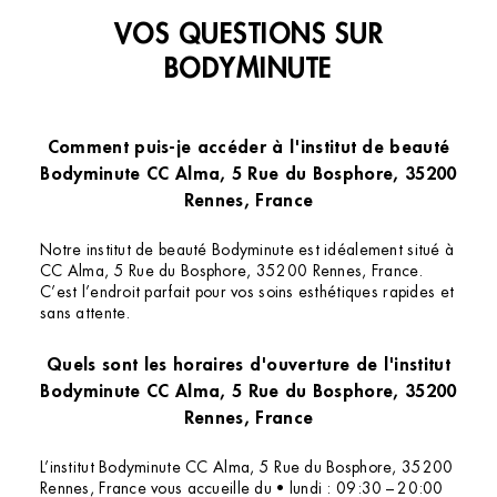
au point d’être vraiment inconfortable, limite
VOS QUESTIONS SUR
étouffant. J’ai même dû sortir quelques
minutes à l’extérieur pour patienter. J’ai
BODYMINUTE
demandé s’il était possible de baisser le
chauffage, mais cela n’a pas été possible.
C’est dommage, autant pour les clients que
Comment puis-je accéder à l'institut de beauté
pour les personnes qui y travaillent toute la
Bodyminute CC Alma, 5 Rue du Bosphore, 35200
journée. Par ailleurs, la durée du soin était
Rennes, France
d’environ 10 minutes. Cela reste
compréhensible puisqu’il s’agissait d’un soin
Notre institut de beauté Bodyminute est idéalement situé à
offert, mais il pourrait être utile de le préciser
CC Alma, 5 Rue du Bosphore, 35200 Rennes, France.
C’est l’endroit parfait pour vos soins esthétiques rapides et
dans les offres proposées à l’accueil du
sans attente.
centre Alma, afin que chacun sache à quoi
s’attendre. En espérant que ces points
Quels sont les horaires d'ouverture de l'institut
puissent être améliorés, car l’expérience
Bodyminute CC Alma, 5 Rue du Bosphore, 35200
aurait été très agréable autrement.
Rennes, France
L’institut Bodyminute CC Alma, 5 Rue du Bosphore, 35200
Rennes, France vous accueille du • lundi : 09:30 – 20:00