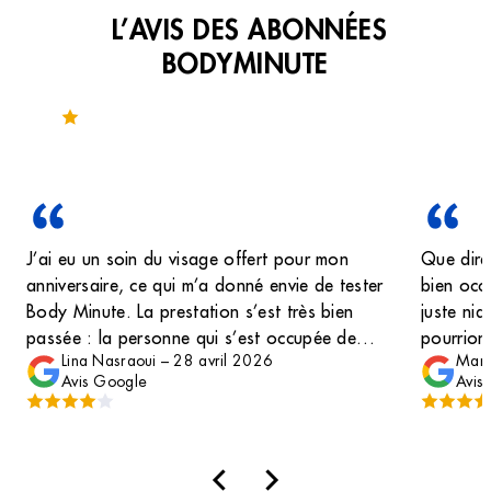
L’AVIS DES ABONNÉES
BODYMINUTE
Noté 4 sur 164 avis
J’ai eu un soin du visage offert pour mon
Que dire
anniversaire, ce qui m’a donné envie de tester
bien occ
Body Minute. La prestation s’est très bien
juste niq
passée : la personne qui s’est occupée de
pourrions
Lina Nasraoui
–
28 avril 2026
Mari
moi (blonde, cheveux courts) était vraiment
redire s
Avis Google
Avis
agréable, douce et professionnelle. Un vrai
part géni
petit moment de détente, merci à elle. En
revanche, un point mérite d’être signalé : la
température dans le cabinet était très élevée,