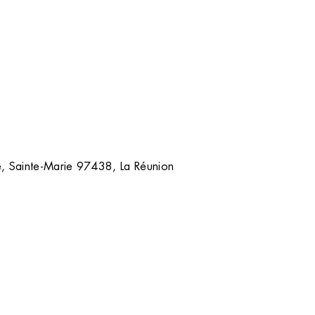
sans poil avec notre comparatif d
la lumière pulsée et le laser.
TOUS NOS CONSEILS
, Sainte-Marie 97438, La Réunion