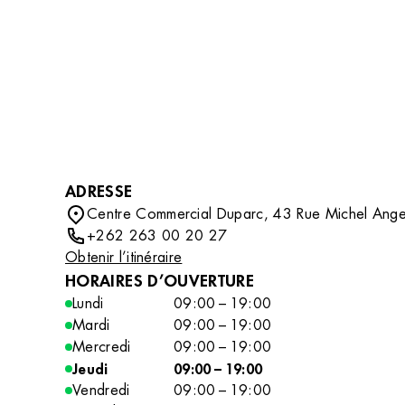
DÉCOUVRIR
compléter votre routine beauté avec des soins
professionnels tout en découvrant un
accessoire ou un indispensable qui vous
accompagnera au quotidien.
ADRESSE
Centre Commercial Duparc, 43 Rue Michel Ange
+262 263 00 20 27
Obtenir l’itinéraire
HORAIRES D’OUVERTURE
Lundi
09:00 – 19:00
Mardi
09:00 – 19:00
Mercredi
09:00 – 19:00
Jeudi
09:00 – 19:00
Vendredi
09:00 – 19:00