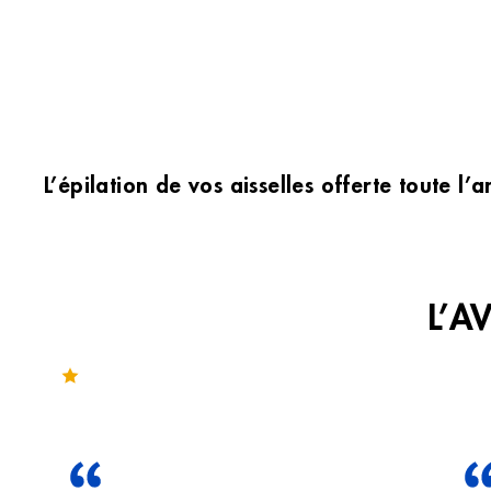
L’épilation de vos aisselles offerte toute 
L’A
Noté 4.4 sur 105 avis