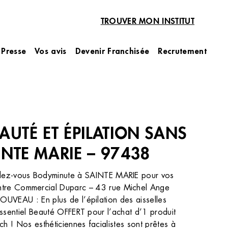
TROUVER MON INSTITUT
Presse
Vos avis
Devenir Franchisée
Recrutement
Beauté des Mains
Manucure
Soin des mains à la Paraffine
Vernis classique mains
Vernis semi-permanent mains
Pose faux ongles Américain
EAUTÉ ET ÉPILATION SANS
Dépose semi-permanent des mains
INTE MARIE – 97438
ion à la
Les secrets d’une esthéticienne pour
n au laser
combattre la peau sèche de mon
endez-vous Bodyminute à SAINTE MARIE pour vos
visage
Centre Commercial Duparc – 43 rue Michel Ange
 au laser et à
Laissez BodyMinute prendre soin de votre
EAU : En plus de l’épilation des aisselles
complexe.
peau sèche pour qu’elle rayonne
nconvénients ?
d’hydratation avec notre collection
ssentiel Beauté OFFERT pour l’achat d’1 produit
DÉCOUVRIR
u lisse et
Hydratempo, infusée d’acide hyaluronique et
ch ! Nos esthéticiennes facialistes sont prêtes à