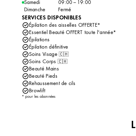
Samedi
09:00 – 19:00
Dimanche
Fermé
SERVICES DISPONIBLES
Épilation des aisselles OFFERTE*
Essentiel Beauté OFFERT toute l'année*
Épilations
Épilation définitive
Soins Visage 🇨🇭
Soins Corps 🇨🇭
Beauté Mains
Beauté Pieds
Rehaussement de cils
Browlift
* pour les abonnées