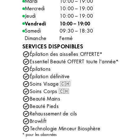
Mardi
10:00 – 19:00
Mercredi
10:00 – 19:00
Jeudi
10:00 – 19:00
Vendredi
10:00 – 19:00
Samedi
09:30 – 18:30
Dimanche
Fermé
SERVICES DISPONIBLES
Épilation des aisselles OFFERTE*
Essentiel Beauté OFFERT toute l'année*
Épilations
Épilation définitive
Soins Visage 🇨🇭
Soins Corps 🇨🇭
Beauté Mains
Beauté Pieds
Rehaussement de cils
Browlift
Technologie Minceur Biosphère
* pour les abonnées