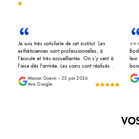
Noté 4.4 sur 244 avis
Je suis très satisfaite de cet institut. Les
⭐️⭐️
esthéticiennes sont professionnelles, à
Body
l’écoute et très accueillantes. On s’y sent à
leur
l’aise dès l’arrivée. Les soins sont réalisés
bonn
avec sérieux et qualité. Je recommande cet
exce
Manon Guerin
–
25 juin 2026
institut sans hésitation !
J’ai
Avis Google
l’in
pers
Body
de l
VOS