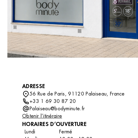
DÉCOUVRIR
compléter votre routine beauté avec des soins
professionnels tout en découvrant un
accessoire ou un indispensable qui vous
accompagnera au quotidien.
ADRESSE
56 Rue de Paris, 91120 Palaiseau, France
+33 1 69 30 87 20
Palaiseau@bodyminute.fr
Obtenir l’itinéraire
HORAIRES D’OUVERTURE
Lundi
Fermé