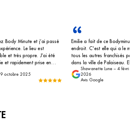
ez Body Minute et j’ai passé
Emilie a fait de ce Bodyminu
xpérience. Le lieu est
endroit. C'est elle qui a le me
ble et très propre. J’ai été
tous les autres franchisés pa
lie et rapidement prise en
dans la ville de Palaiseau. El
Shawanette Lune
–
4 févrie
nt la prestation d’épilation
ses clientes et elle a une bel
–
9 octobre 2025
2026
i suis plutôt douillette, ça
Ambre, Manon). A faire sans
Avis Google
nt bien passé ! Un grand
que pour l'épilation ^^ les s
ui a été incroyablement
bien faits. J'ai découvert le 
ue très douce et très
c'est génial. Bravo Emilie c
 Elle donne même de petites
TE
 la maison. Rien à dire, je
te !