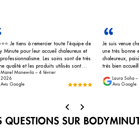
⭐️⭐️⭐ Je tiens à remercier toute l’équipe de
Je suis venue ch
 Minute pour leur accueil chaleureux et
une très bonne e
 professionnalisme. Les soins sont de très
chaleureux, paisi
e qualité et les produits utilisés sont
très bien accueil
Manel Manewila
–
4 février
llents, efficaces et agréables à utiliser.
charge. Concerna
2026
Laura Sofia
 vraiment apprécié mon expérience,
à la cire, moi qu
Avis Google
Avis Google
stitut est propre, bien organisé et le
s’est étonnamme
onnel est à l’écoute. Je recommande
merci à Laura, q
 Minute sans hésitation pour la qualité
gentille, ainsi q
eurs services et de leurs produits.
professionnelle.
 QUESTIONS SUR BODYMINU
astuces à faire à
suis très satisfai