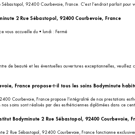
 Sébastopol, 92400 Courbevoie, France. C’est l’endroit parfait pour vo
Quels sont les horaires d'ouverture de l'institut Bodyminute 2 Rue Sébastopol, 92400 Courbevoie, France
e vous accueille du • lundi : Fermé
re de beauté et les éventuelles ouvertures exceptionnelles, veuillez c
voie, France propose-t-il tous les soins Bodyminute habit
400 Courbevoie, France propose l’intégralité de nos prestations esthé
 nos soins sont réalisés par des esthéticiennes diplômées dans ce cent
institut Bodyminute 2 Rue Sébastopol, 92400 Courbevoie, F
ute 2 Rue Sébastopol, 92400 Courbevoie, France fonctionne exclusive