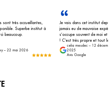
s sont très accueillantes,
Je vais dans cet institut depu
ponible. Superbe institut à
jamais eu de mauvaise expér
rci beaucoup.
s’occupe souvent de moi et e
! C’est très propre et tout l
celia meudec
–
12 décemb
gentil. Des prestations impec
ey
–
22 mai 2026
2025
recommande 😊
Avis Google
TE