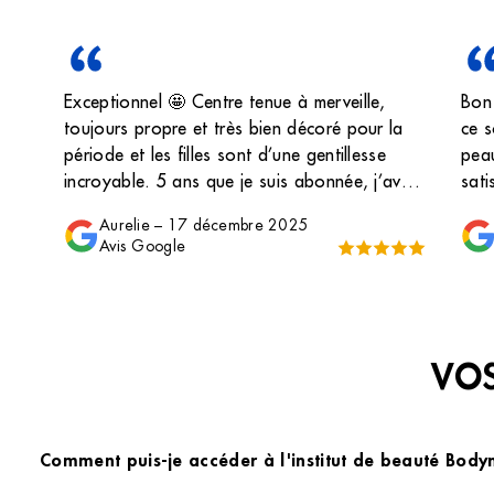
Exceptionnel 🤩 Centre tenue à merveille,
Bon
toujours propre et très bien décoré pour la
ce s
période et les filles sont d’une gentillesse
peau
incroyable. 5 ans que je suis abonnée, j’avais
sati
jamais pensé à laisser un avis mais c’est vrai
Aurelie
–
17 décembre 2025
que c’est important. Je recommande les yeux
Avis Google
fermés Les épilations, les manucures, les soins
du visage ainsi que les massages ☺️, tout est
vraiment top
VOS
Comment puis-je accéder à l'institut de beauté Bod