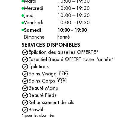
Mardi
10:00 – 19:30
Mercredi
10:00 – 19:30
Jeudi
10:00 – 19:30
Vendredi
10:00 – 19:30
Samedi
10:00 – 19:00
Dimanche
Fermé
SERVICES DISPONIBLES
Épilation des aisselles OFFERTE*
Essentiel Beauté OFFERT toute l'année*
Épilations
Soins Visage 🇨🇭
Soins Corps 🇨🇭
Beauté Mains
Beauté Pieds
Rehaussement de cils
Browlift
* pour les abonnées