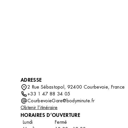
DÉCOUVRIR
compléter votre routine beauté avec des soins
professionnels tout en découvrant un
accessoire ou un indispensable qui vous
accompagnera au quotidien.
ADRESSE
2 Rue Sébastopol, 92400 Courbevoie, France
+33 1 47 88 34 05
CourbevoieGare@bodyminute.fr
Obtenir l’itinéraire
HORAIRES D’OUVERTURE
Lundi
Fermé