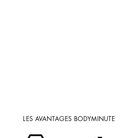
ACHERES
AIX EN PROVENCE
AJACCIO
ALBI
ALES
ALFORTVILLE
ALLAMAN
AMIENS
ANET
ANGERS
ANGOULINS
ANNECY
ANTIBES
ANTONY
ARCUEIL
ARGENTEUIL
ASNIERES SUR SEINE
ATHIS-MONS
AUBAGNE
AUBERVILLIERS
LES AVANTAGES BODYMINUTE