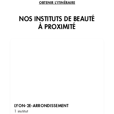
OBTENIR L’ITINÉRAIRE
NOS INSTITUTS DE BEAUTÉ
À PROXIMITÉ
Institut de beauté – Lyon
107 Cr Albert Thomas, 69003 Lyon, France
+33 4 78 18 24 83
4.8 (389 avis)
VOIR L’INSTITUT
LYON-2E-ARRONDISSEMENT
OBTENIR L’ITINÉRAIRE
1 institut