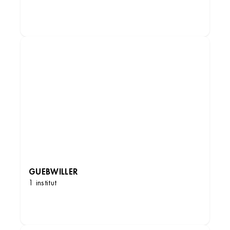
DÉCOUVRIR LES INSTITUTS
GUEBWILLER
1 institut
DÉCOUVRIR LES INSTITUTS