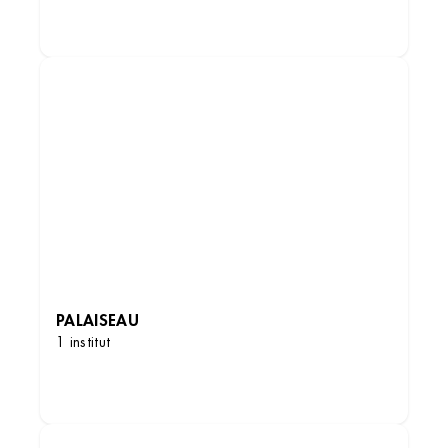
DÉCOUVRIR LES INSTITUTS
PALAISEAU
1 institut
DÉCOUVRIR LES INSTITUTS