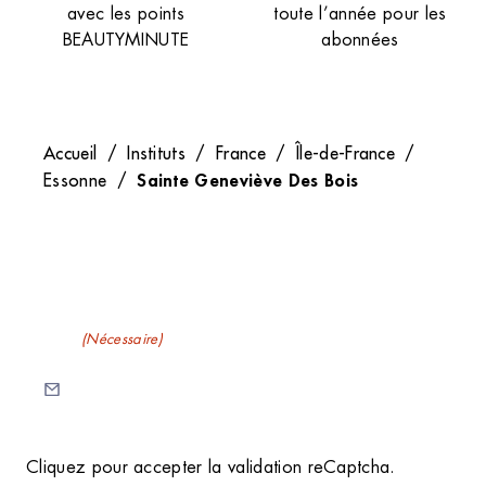
avec les points
toute l’année pour les
BEAUTYMINUTE
abonnées
Accueil
/
Instituts
/
France
/
Île-de-France
/
Sainte Geneviève Des Bois
Essonne
/
Recevez nos newsletters
E-mail
(Nécessaire)
C
Cliquez pour accepter la validation reCaptcha.
A