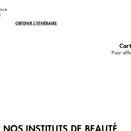
sans poil avec notre comparatif d
la lumière pulsée et le laser.
ance
TOUS NOS CONSEILS
)
OBTENIR L’ITINÉRAIRE
Cart
Pour affi
NOS INSTITUTS DE BEAUTÉ