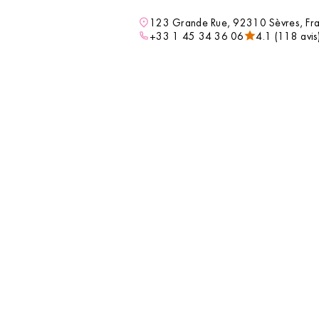
DÉCOUVRIR
compléter votre routine beauté avec des soins
123 Grande Rue, 92310 Sèvres, Fr
professionnels tout en découvrant un
+33 1 45 34 36 06
4.1 (118 avis
accessoire ou un indispensable qui vous
accompagnera au quotidien.
VOIR L’INSTITUT