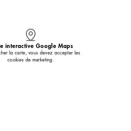
étaillé entre
d’extraits de Salicorne pour une nutrition
profonde. Nos esthéticiennes vous aident à
sélectionner le soin parfait pour la nourrir et la
protéger. Retrouvez nos astuces
professionnelles pour conserver votre peau en
parfaite santé jour après jour. Venez découvrir
votre nouveau rituel beauté qui redonnera à
votre peau toute sa splendeur.
e interactive Google Maps
cher la carte, vous devez accepter les
cookies de marketing.
Gérer mes préférences