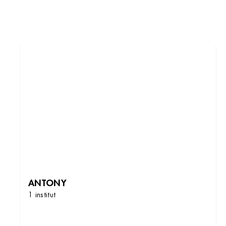
ANTONY
1 institut
DÉCOUVRIR LES INSTITUTS