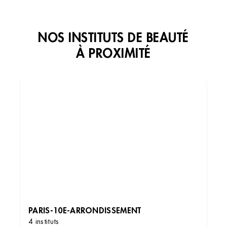
NOS INSTITUTS DE BEAUTÉ
À PROXIMITÉ
Institut de beauté – Paris
12 Rue Notre Dame des Champs, 75006 Paris,
France
+33 1 42 84 19 02
3.5 (135 avis)
VOIR L’INSTITUT
PARIS-10E-ARRONDISSEMENT
OBTENIR L’ITINÉRAIRE
4 instituts