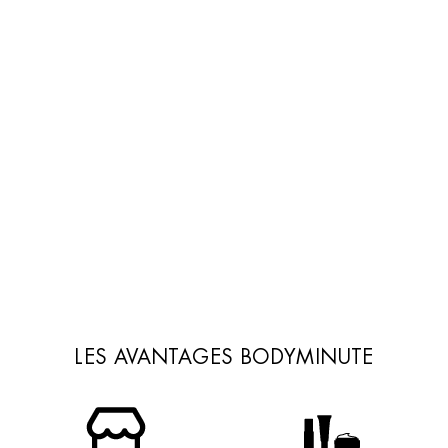
AJACCIO
ALBI
ALES
ALFORTVILLE
ALLAMAN
AMIENS
ANET
ANGERS
ANGOULINS
ANNECY
ANTIBES
ANTONY
ARCUEIL
ARGENTEUIL
ASNIERES SUR SEINE
ATHIS-MONS
AUBAGNE
AUBERVILLIERS
LES AVANTAGES BODYMINUTE