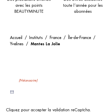
avec les points
toute l’année pour les
BEAUTYMINUTE
abonnées
Accueil
/
Instituts
/
France
/
Île-de-France
/
Mantes La Jolie
Yvelines
/
Recevez nos newsletters
E-mail
(Nécessaire)
C
Cliquez pour accepter la validation reCaptcha.
A