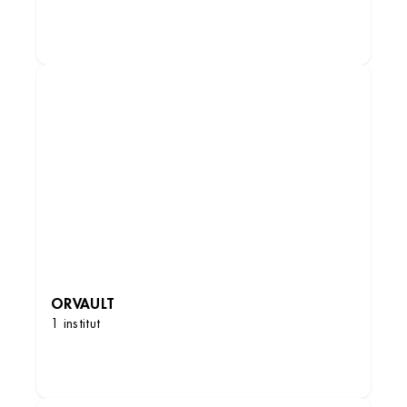
DÉCOUVRIR LES INSTITUTS
Institut de beauté – Nantes
la Beaujoire, Centre commercial Carrefour, Rte
de Paris, 44300 Nantes, France
ORVAULT
+33 2 28 22 51 18
1 institut
4.4 (212 avis)
VOIR L’INSTITUT
DÉCOUVRIR LES INSTITUTS
OBTENIR L’ITINÉRAIRE