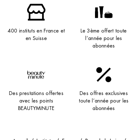
400 instituts en France et
Le 3ème offert toute
en Suisse
l’année pour les
abonnées
Institut de beauté – Saint-Nazaire
41 Av. de la République, 44600 Saint-Nazaire,
France
Des prestations offertes
Des offres exclusives
+33 2 40 66 27 24
3.9 (144 avis)
avec les points
toute l’année pour les
BEAUTYMINUTE
abonnées
VOIR L’INSTITUT
OBTENIR L’ITINÉRAIRE