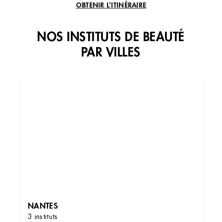
OBTENIR L’ITINÉRAIRE
NOS INSTITUTS DE BEAUTÉ
PAR VILLES
Institut de beauté – Nantes
Centre Commercial Beaulieu, 6 Rue du Dr
Zamenhof, 44200 Nantes, France
+33 2 40 74 87 05
4.3 (286 avis)
VOIR L’INSTITUT
NANTES
3 instituts
OBTENIR L’ITINÉRAIRE