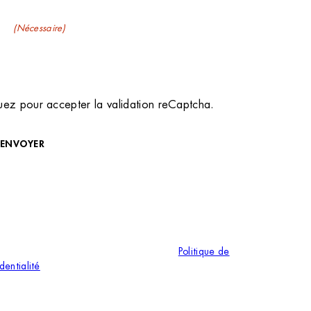
il
(Nécessaire)
uez pour accepter la validation reCaptcha.
ENVOYER
ous inscrivant à notre newsletter, vous consentez à ce que
 adresse électronique soit traitée afin de vous envoyer
 lettre d’information. Vous pouvez à tout moment utiliser le
de désinscription intégré dans la newsletter. Pour plus
formations, veuillez consulter notre page
Politique de
dentialité