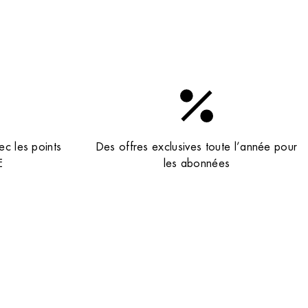
ec les points
Des offres exclusives toute l’année pour
E
les abonnées
evez nos newsletters