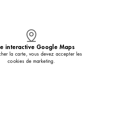
étaillé entre
d’extraits de Salicorne pour une nutrition
profonde. Nos esthéticiennes vous aident à
sélectionner le soin parfait pour la nourrir et la
protéger. Retrouvez nos astuces
professionnelles pour conserver votre peau en
parfaite santé jour après jour. Venez découvrir
votre nouveau rituel beauté qui redonnera à
votre peau toute sa splendeur.
e interactive Google Maps
cher la carte, vous devez accepter les
cookies de marketing.
Gérer mes préférences