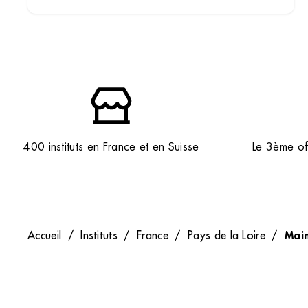
400 instituts en France et en Suisse
Le 3ème off
Main
Accueil
/
Instituts
/
France
/
Pays de la Loire
/
Entreprise
Nous contacter