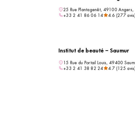
DÉCOUVRIR
compléter votre routine beauté avec des soins
25 Rue Plantagenêt, 49100 Angers,
professionnels tout en découvrant un
+33 2 41 86 06 14
4.6 (277 avis
accessoire ou un indispensable qui vous
accompagnera au quotidien.
VOIR L’INSTITUT
Institut de beauté – Saumur
15 Rue du Portail Louis, 49400 Saum
+33 2 41 38 82 24
4.7 (125 avis
VOIR L’INSTITUT