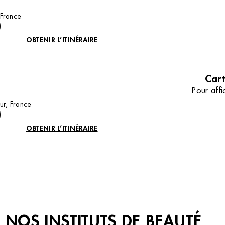
sans poil avec notre comparatif d
la lumière pulsée et le laser.
 France
TOUS NOS CONSEILS
)
OBTENIR L’ITINÉRAIRE
Cart
Pour affi
ur, France
)
OBTENIR L’ITINÉRAIRE
NOS INSTITUTS DE BEAUTÉ