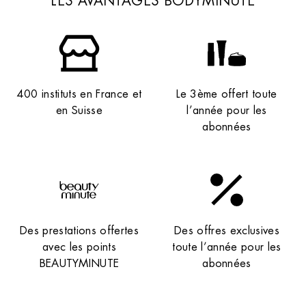
LES AVANTAGES BODYMINUTE
400 instituts en France et
Le 3ème offert toute
en Suisse
l’année pour les
abonnées
Institut de beauté – Genève
Migros Plainpalais, Rue de Carouge 64, 1205
Genève, Suisse
+41 22 436 80 88
4 (120 avis)
Des prestations offertes
Des offres exclusives
avec les points
toute l’année pour les
VOIR L’INSTITUT
BEAUTYMINUTE
abonnées
OBTENIR L’ITINÉRAIRE