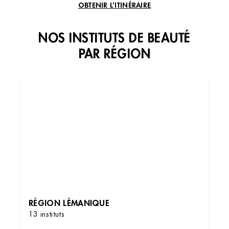
OBTENIR L’ITINÉRAIRE
NOS INSTITUTS DE BEAUTÉ
PAR RÉGION
Institut de beauté – Fribourg
Av. de la Gare 12, 1700 Fribourg, Suisse
+41 26 322 17 31
4.2 (119 avis)
VOIR L’INSTITUT
RÉGION LÉMANIQUE
13 instituts
OBTENIR L’ITINÉRAIRE