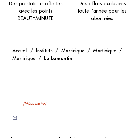
Des prestations offertes
Des offres exclusives
avec les points
toute l’année pour les
BEAUTYMINUTE
abonnées
Accueil
/
Instituts
/
Martinique
/
Martinique
/
Le Lamentin
Martinique
/
Recevez nos newsletters
E-mail
(Nécessaire)
C