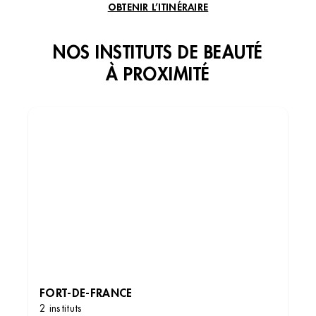
OBTENIR L’ITINÉRAIRE
NOS INSTITUTS DE BEAUTÉ
À PROXIMITÉ
Institut de beauté – Le Lamentin
Centre Cial Place d'armes, 97232 LE Lamentin,
France
+33 5 96 67 17 23
2.6 (83 avis)
VOIR L’INSTITUT
FORT-DE-FRANCE
2 instituts
OBTENIR L’ITINÉRAIRE