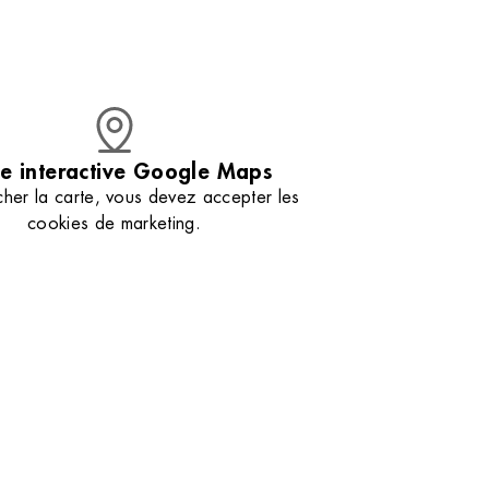
étaillé entre
d’extraits de Salicorne pour une nutrition
profonde. Nos esthéticiennes vous aident à
sélectionner le soin parfait pour la nourrir et la
protéger. Retrouvez nos astuces
professionnelles pour conserver votre peau en
parfaite santé jour après jour. Venez découvrir
votre nouveau rituel beauté qui redonnera à
votre peau toute sa splendeur.
e interactive Google Maps
cher la carte, vous devez accepter les
cookies de marketing.
Gérer mes préférences