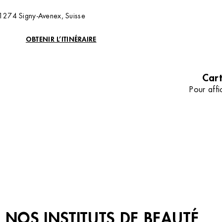
sans poil avec notre comparatif d
la lumière pulsée et le laser.
 1274 Signy-Avenex, Suisse
TOUS NOS CONSEILS
OBTENIR L’ITINÉRAIRE
Cart
Pour affi
NOS INSTITUTS DE BEAUTÉ