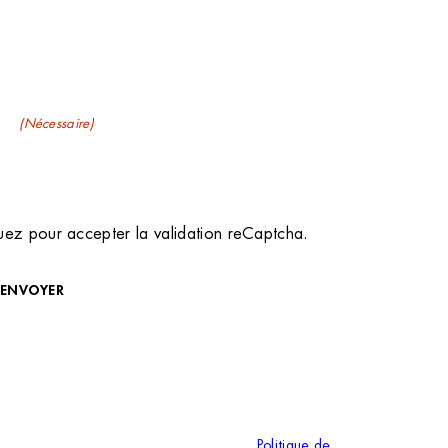
evez nos newsletters
il
(Nécessaire)
uez pour accepter la validation reCaptcha.
ENVOYER
ous inscrivant à notre newsletter, vous consentez à ce que
 adresse électronique soit traitée afin de vous envoyer
 lettre d’information. Vous pouvez à tout moment utiliser le
de désinscription intégré dans la newsletter. Pour plus
formations, veuillez consulter notre page
Politique de