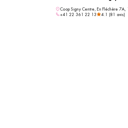
DÉCOUVRIR
compléter votre routine beauté avec des soins
Coop Signy Centre, En Fléchère 7A,
professionnels tout en découvrant un
+41 22 361 22 13
4.1 (81 avis)
accessoire ou un indispensable qui vous
accompagnera au quotidien.
VOIR L’INSTITUT