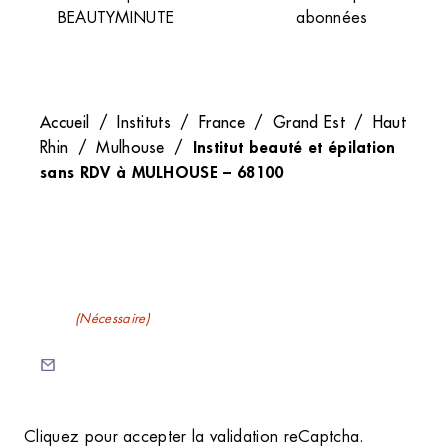
BEAUTYMINUTE
abonnées
Accueil
/
Instituts
/
France
/
Grand Est
/
Haut
Institut beauté et épilation
Rhin
/
Mulhouse
/
sans RDV à MULHOUSE – 68100
Recevez nos newsletters
E-mail
(Nécessaire)
C
Cliquez pour accepter la validation reCaptcha.
A