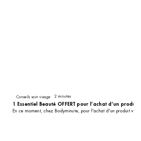
Institut de beauté – Alfortville
120 Rue Paul Vaillant Couturier, 94140
Alfortville, France
+33 1 77 01 18 12
4.5 (143 avis)
VOIR L’INSTITUT
OBTENIR L’ITINÉRAIRE
2 minutes
Conseils soin visage
1 Essentiel Beauté OFFERT pour l’achat d’un produit v
En ce moment, chez Bodyminute, pour l'achat d'un produit visa
DÉCOUVRIR