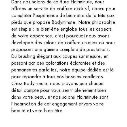
Dans nos salons de coiffure Hairminute, nous
ZAC Le Debucher, Centre commercial E.Leclerc,
offrons un service de coiffure exclusif, conçu pour
28260 Anet, France
+33 2 37 42 55 95
compléter l’expérience de bien-être de la tête aux
4 (138 avis)
pieds que propose Bodyminute. Notre philosophie
est simple : le bien-être englobe tous les aspects
VOIR L’INSTITUT
de votre apparence, c’est pourquoi nous avons
OBTENIR L’ITINÉRAIRE
développé des salons de coiffure uniques où nous
proposons une gamme complète de prestations.
Du brushing élégant aux coupes sur mesure, en
passant par des colorations éclatantes et des
permanentes parfaites, notre équipe dédiée est là
pour répondre à tous vos besoins capillaires.
Chez Bodyminute, nous croyons que chaque
détail compte pour vous sentir pleinement bien
dans votre peau, et nos salons Hairminute sont
l’incarnation de cet engagement envers votre
beauté et votre bien-être.
Institut de beauté – Angers
TROUVER MON INSTITUT