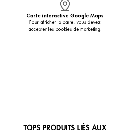
Institut de beauté – Aix-en-Provence
Carte interactive Google Maps
130 Av. Napoléon Bonaparte Centre
Pour afficher la carte, vous devez
Commercial, 13100 Aix-en-Provence, France
+33 4 42 52 68 64
accepter les cookies de marketing.
3.6 (181 avis)
Gérer mes préférences
VOIR L’INSTITUT
OBTENIR L’ITINÉRAIRE
VOIR TOUS LES INSTITUTS
TOPS PRODUITS LIÉS AUX