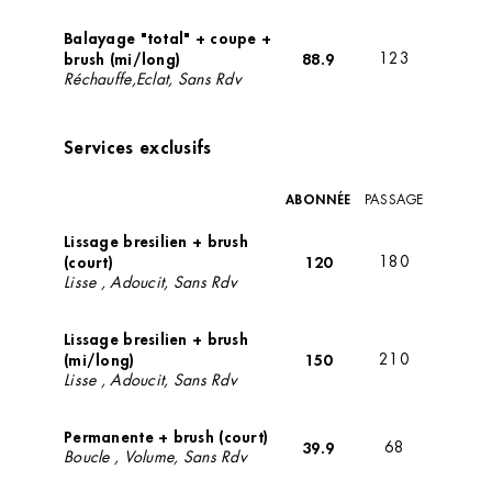
Balayage "total" + coupe +
brush (mi/long)
88.9
123
Réchauffe,Eclat, Sans Rdv
Services exclusifs
ABONNÉE
PASSAGE
Lissage bresilien + brush
(court)
120
180
Lisse , Adoucit, Sans Rdv
Lissage bresilien + brush
(mi/long)
150
210
Lisse , Adoucit, Sans Rdv
Permanente + brush (court)
39.9
68
Boucle , Volume, Sans Rdv