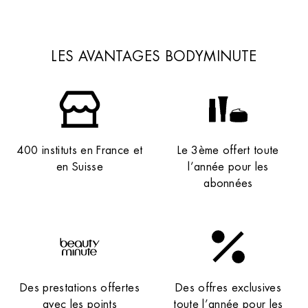
25 Rue Plantagenêt, 49100 Angers, France
+33 2 41 86 06 14
4.6 (277 avis)
LES AVANTAGES BODYMINUTE
VOIR L’INSTITUT
OBTENIR L’ITINÉRAIRE
400 instituts en France et
Le 3ème offert toute
en Suisse
l’année pour les
abonnées
Institut de beauté – Antibes
Des prestations offertes
Des offres exclusives
18 Bd du Président Wilson, 06600 Antibes,
France
avec les points
toute l’année pour les