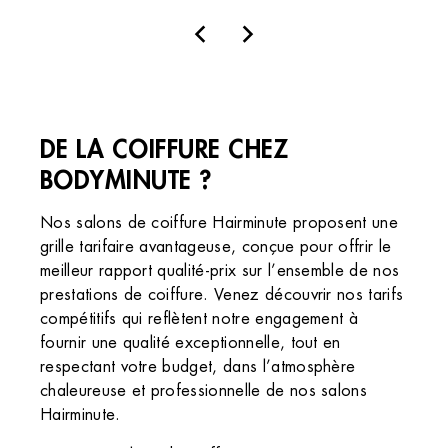
Institut de beauté – Amiens
42 Rue des Jacobins, 80000 Amiens, France
+33 3 22 92 64 36
3.9 (95 avis)
TOUS NOS CONSEILS
VOIR L’INSTITUT
DE LA COIFFURE CHEZ
OBTENIR L’ITINÉRAIRE
BODYMINUTE ?
Nos salons de coiffure Hairminute proposent une
grille tarifaire avantageuse, conçue pour offrir le
meilleur rapport qualité-prix sur l’ensemble de nos
prestations de coiffure. Venez découvrir nos tarifs
compétitifs qui reflètent notre engagement à
fournir une qualité exceptionnelle, tout en
respectant votre budget, dans l’atmosphère
chaleureuse et professionnelle de nos salons
Hairminute.
Institut de beauté – Anet