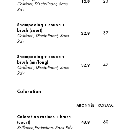
12.9
23
Coiffant, Disciplinant, Sans
Rdv
Shampooing + coupe +
brush (court)
22.9
37
Coiffant , Disciplinant, Sans
Rdv
Shampooing + coupe +
brush (mi/long)
32.9
47
Coiffant , Disciplinant, Sans
Rdv
Coloration
ABONNÉE
PASSAGE
Coloration racines + brush
(court)
48.9
60
Brillance,Protection, Sans Rdv