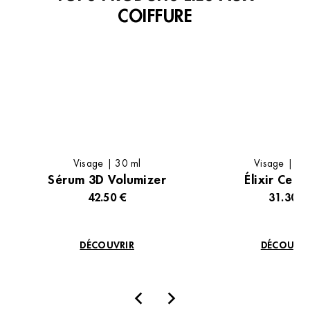
Institut de beauté – Sarrola-
COIFFURE
Carcopino
Parking Leclerc, Les Hameaux de Pernicaggio Lot
Pernicaggio, 20167 Sarrola-Carcopino, France
+33 4 95 50 53 85
4.7 (77 avis)
VOIR L’INSTITUT
OBTENIR L’ITINÉRAIRE
Visage | 30 ml
Visage | 30
Sérum 3D Volumizer
Élixir Cell 
42.50 €
31.30 €
DÉCOUVRIR
DÉCOUVRI