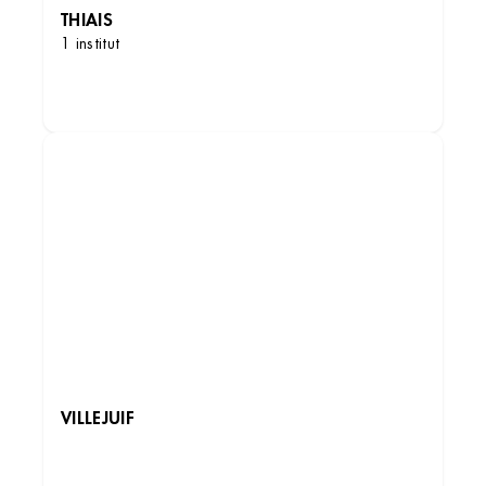
THIAIS
1 institut
DÉCOUVRIR LES INSTITUTS
VILLEJUIF
DÉCOUVRIR LES INSTITUTS