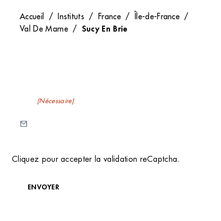
Accueil
/
Instituts
/
France
/
Île-de-France
/
Sucy En Brie
Val De Marne
/
Recevez nos newsletters
E-mail
(Nécessaire)
C
Cliquez pour accepter la validation reCaptcha.
A
P
T
ENVOYER
C
H