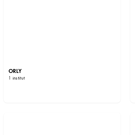
ORLY
1 institut
DÉCOUVRIR LES INSTITUTS