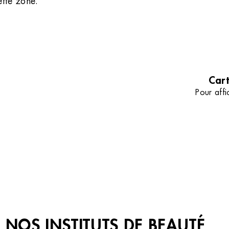
ette zone.
sans poil avec notre comparatif d
la lumière pulsée et le laser.
TOUS NOS CONSEILS
Cart
Pour affi
NOS INSTITUTS DE BEAUTÉ