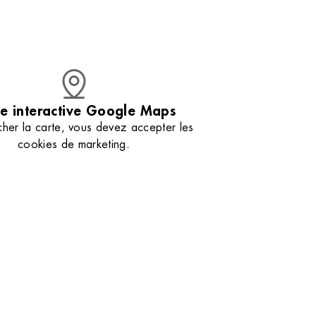
étaillé entre
d’extraits de Salicorne pour une nutrition
profonde. Nos esthéticiennes vous aident à
sélectionner le soin parfait pour la nourrir et la
protéger. Retrouvez nos astuces
professionnelles pour conserver votre peau en
parfaite santé jour après jour. Venez découvrir
votre nouveau rituel beauté qui redonnera à
votre peau toute sa splendeur.
e interactive Google Maps
cher la carte, vous devez accepter les
cookies de marketing.
Gérer mes préférences