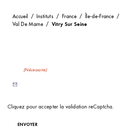
Accueil
/
Instituts
/
France
/
Île-de-France
/
Vitry Sur Seine
Val De Marne
/
Recevez nos newsletters
E-mail
(Nécessaire)
C
Cliquez pour accepter la validation reCaptcha.
A
P
T
ENVOYER
C
H